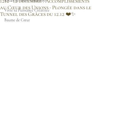
1212 - 12 décembre : Accomplissements
Récits de Soins vibratoires
au Cœur des Unions - Plongée dans le
Vivre sa Puissance Créatrice
Tunnel des Grâces du 12.12 ❤️✨
Baume de Cœur