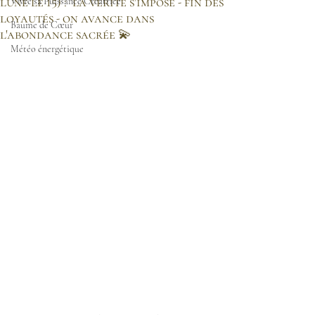
lune le 15) : la vérité s'impose - fin des
Vivre sa Puissance Créatrice
loyautés - on avance dans
Baume de Cœur
l'abondance sacrée 💫
Météo énergétique