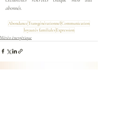
abonnés.
Abondance
Transgénérationnel
Communication
loyautés familiales
Expression
Météo énergétique
Posts récents
Voir tout