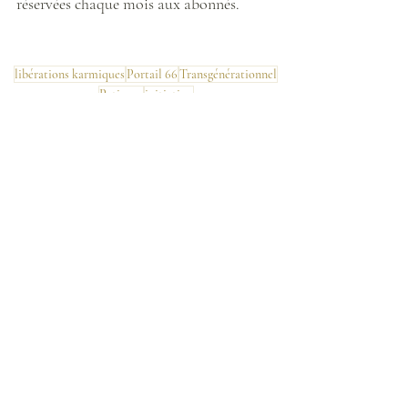
réservées chaque mois aux abonnés.
libérations karmiques
Portail 66
Transgénérationnel
Patience
initiation
Météo énergétique
Posts récents
Voir tout