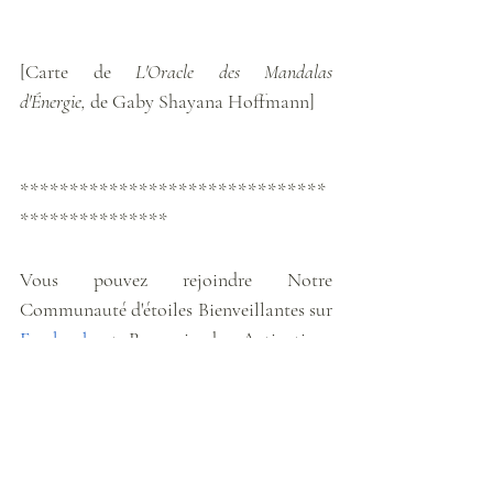
[Carte de 
L'Oracle des Mandalas 
d'Énergie,
 de Gaby Shayana Hoffmann]
*******************************
***************
Vous pouvez rejoindre Notre 
Communauté d'étoiles Bienveillantes sur 
Facebook
 et Recevoir des Activations 
Fréquentielles et des Ondes Lumineuses 
Transmises sur mon Chemin de Voyages 
via 
Instagram
. 
Météo énergétique