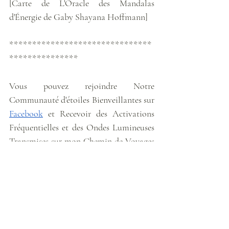
[Carte de L'Oracle des Mandalas 
d'Énergie de Gaby Shayana Hoffmann]
*******************************
***************
Vous pouvez rejoindre Notre 
Communauté d'étoiles Bienveillantes sur 
Facebook
 et Recevoir des Activations 
Fréquentielles et des Ondes Lumineuses 
Transmises sur mon Chemin de Voyages 
via 
Instagram
. 
Prospérité
Portail énergétique 44
Portail énergétique 22 avril 2025
Météo énergétique