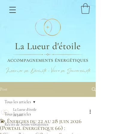
Incarner sa Divinité - Vivre sa Souveraineté
Post
Tous les articles
La Lueur d'étoile
Tous les articles
22 juin
💫 Énergies du 22 au 28 juin 2026
Récits de Soins vibratoires
(Portail énergétique 66) :