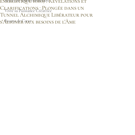
énergétique 1010) : Révélations et
Récits de Soins vibratoires
Clarifications : Plongée dans un
Vivre sa Puissance Créatrice
Tunnel Alchimique Libérateur pour
s'Aligner aux besoins de l'Âme
Baume de Cœur