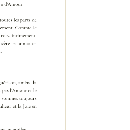
ion d'Amour.
utes les parts de 
llement. Comme le 
ardez intimement, 
cère et aimante. 
.
guérison, amène la 
 pas l'Amour et le 
us sommes toujours 
heur et la Joie en 
e les étoiles… 