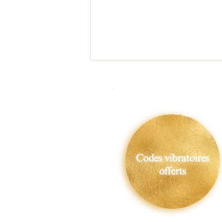
Énergies d'Août 2026 (Portail
du Lion 8 août + Tunnel des
éclipses du 12 août au 28
août) : Ascension vers notre
Prospérité - Apogée et point
de Bascule où Tout va pouvoir