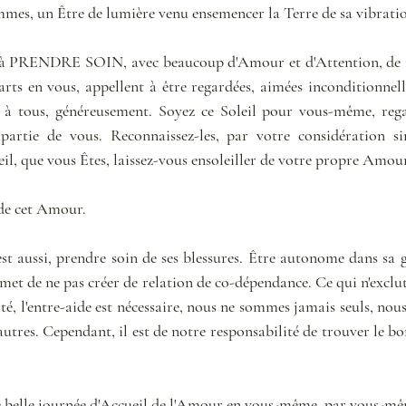
sommes, un Être de lumière venu ensemencer la Terre de sa vibrat
e à PRENDRE SOIN, avec beaucoup d'Amour et d'Attention, de to
arts en vous, appellent à être regardées, aimées inconditionne
ns à tous, généreusement. Soyez ce Soleil pour vous-même, reg
artie de vous. Reconnaissez-les, par votre considération sin
l, que vous Êtes, laissez-vous ensoleiller de votre propre Amour
 de cet Amour.
est aussi, prendre soin de ses blessures. Être autonome dans sa 
met de ne pas créer de relation de co-dépendance. Ce qui n'exclut
té, l'entre-aide est nécessaire, nous ne sommes jamais seuls, no
 autres. Cependant, il est de notre responsabilité de trouver le bon
e belle journée d'Accueil de l'Amour en vous-même, par vous-mêm