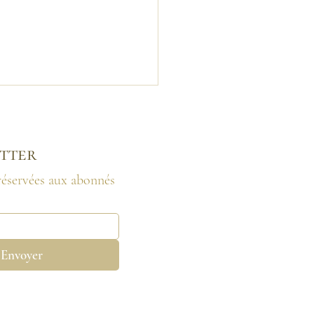
tter​
 réservées aux abonnés
ergies du 20 au 26 juillet
 (Portail énergétique 77
ur hors du temps le 25.07)
Envoyer
nt zéro - Triomphe - Shift
gétique - (ré)Orientation