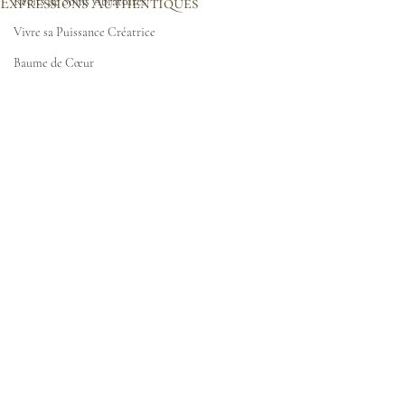
Expressions Authentiques
Récits de Soins vibratoires
Vivre sa Puissance Créatrice
Baume de Cœur