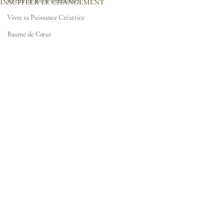
insuffler le changement
Récits de Soins vibratoires
Vivre sa Puissance Créatrice
Baume de Cœur