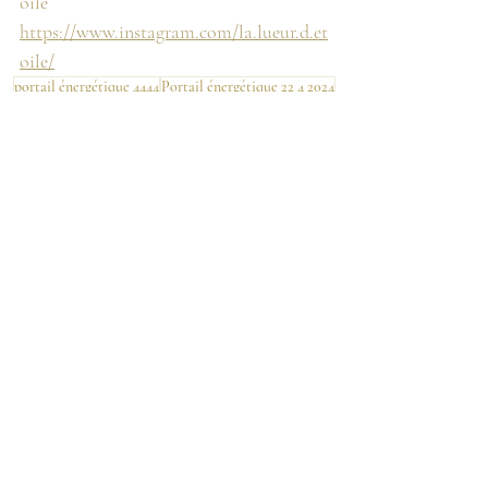
oile
https://www.instagram.com/la.lueur.d.et
oile/
portail énergétique 4444
Portail énergétique 22 4 2024
Météo énergétique
Posts récents
Voir tout