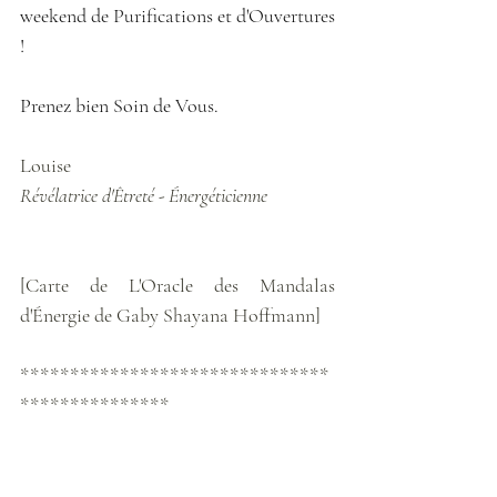
weekend de Purifications et d'Ouvertures 
!
Prenez bien Soin de Vous.
Louise
Révélatrice d'Êtreté - Énergéticienne
[Carte de L'Oracle des Mandalas 
d'Énergie de Gaby Shayana Hoffmann]
*******************************
***************
https://www.facebook.com/la.lueur.d.et
oile
https://www.instagram.com/la.lueur.d.et