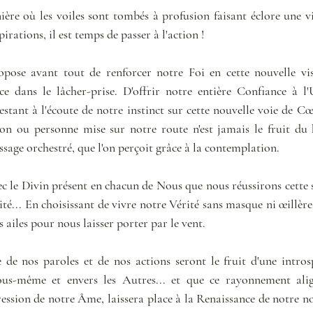
ière où les voiles sont tombés à profusion faisant éclore une vi
rations, il est temps de passer à l'action !
pose avant tout de renforcer notre Foi en cette nouvelle vis
ce dans le lâcher-prise. D'offrir notre entière Confiance à l'
stant à l'écoute de notre instinct sur cette nouvelle voie de Cœ
ion ou personne mise sur notre route n'est jamais le fruit du 
ssage orchestré, que l'on perçoit grâce à la contemplation.
ec le Divin présent en chacun de Nous que nous réussirons cette 
ité... En choisissant de vivre notre Vérité sans masque ni œillère,
ailes pour nous laisser porter par le vent.
 de nos paroles et de nos actions seront le fruit d'une intros
us-même et envers les Autres... et que ce rayonnement align
ression de notre Âme, laissera place à la Renaissance de notre n