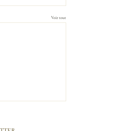
Voir tout
tter​