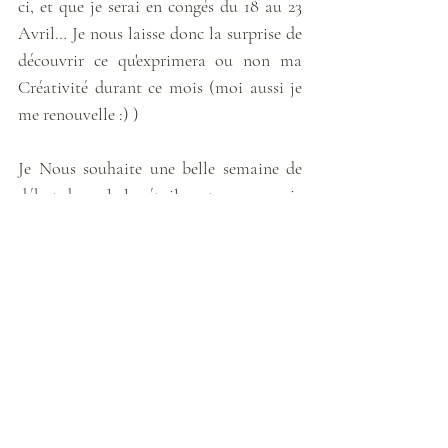
ci, et que je serai en congés du 18 au 23 
Avril… Je nous laisse donc la surprise de 
découvrir ce qu'exprimera ou non ma 
Créativité durant ce mois (moi aussi je 
me renouvelle :) ) 
Je Nous souhaite une belle semaine de 
début de cycle les étoiles, et vous envoie 
plein d'Amour et plein de Lumière…
Accueillez-vous, Osez Être, et Prenez-
soin de Vous… 
[Cartes tirées de Messages d'Eveil, de 
Mario Duguay]
Météo énergétique