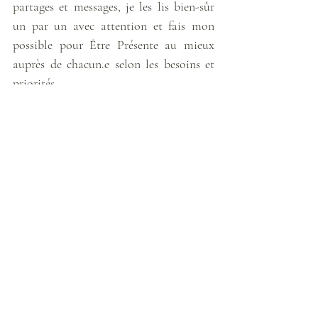
partages et messages, je les lis bien-sûr 
un par un avec attention et fais mon 
possible pour Être Présente au mieux 
auprès de chacun.e selon les besoins et 
priorités...
Plein de courage, de lumière et d'Amour 
à l'Unisson pour vous tous et toutes !
[Carte tirée de l'
Oracle des Mandalas 
d'Énergie
 de Gaby Shayana Hoffmann]
Météo énergétique