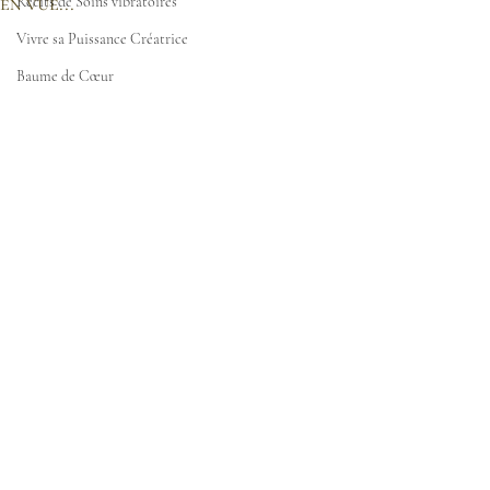
en vue...
Récits de Soins vibratoires
Vivre sa Puissance Créatrice
Baume de Cœur