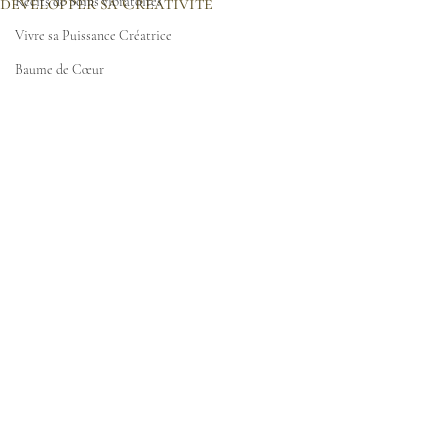
développer sa Créativité
Récits de Soins vibratoires
Vivre sa Puissance Créatrice
Baume de Cœur