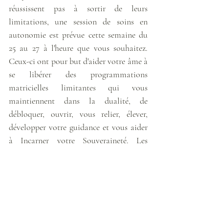
réussissent pas à sortir de leurs 
limitations, une session de soins en 
autonomie est prévue cette semaine du 
25 au 27 à l'heure que vous souhaitez. 
Ceux-ci ont pour but d'aider votre âme à 
se libérer des programmations 
matricielles limitantes qui vous 
maintiennent dans la dualité, de 
débloquer, ouvrir, vous relier, élever, 
développer votre guidance et vous aider 
à Incarner votre Souveraineté. Les 
inscriptions se clôturent ce mercredi 23 
septembre à 18h. Pour plus de détails et 
pour l'inscription via le site internet 
c'est 
par ici
. 