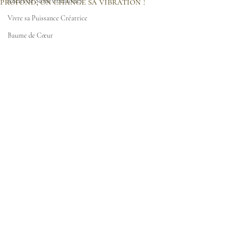
profond, on change sa vibration !
Récits de Soins vibratoires
Vivre sa Puissance Créatrice
Baume de Cœur