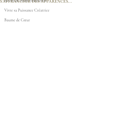
s'affranchir des apparences...
Récits de Soins vibratoires
Vivre sa Puissance Créatrice
Baume de Cœur