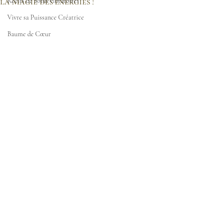
la Magie des énergies !
Récits de Soins vibratoires
Vivre sa Puissance Créatrice
Baume de Cœur