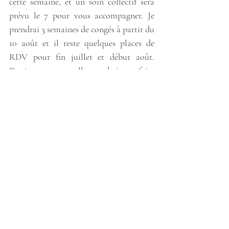
cette semaine, et un soin collectif sera 
prévu le 7 pour vous accompagner. Je 
prendrai 3 semaines de congés à partir du 
10 août et il reste quelques places de 
RDV pour fin juillet et début août. 
J'invite ceux et celles souhaitant faire 
leurs réservations pour cet été ou début 
septembre à le faire dès maintenant, les 
places partant rapidement (n'hésitez pas 
à d'abord me contacter si vous souhaitez 
vous assurer d'avoir un créneau qui vous 
convienne niveau disponibilités). Pour 
ceux n'étant pas inscrits à la newsletter 
et/ou pas encore au courant, un nouveau 
soin individuel est disponible depuis la 
semaine dernière, il s'agit du Soin de 
Vie(s), pour le découvrir, c'est 
par ici 
!