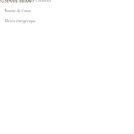
nouvel élan !
Vivre sa Puissance Créatrice
Baume de Cœur
Météo énergétique