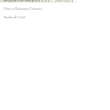
apparences pour garder Confiance...
Récits de Soins vibratoires
Vivre sa Puissance Créatrice
Baume de Cœur