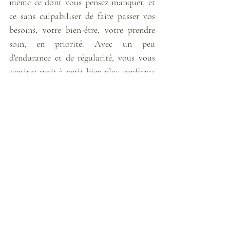
même ce dont vous pensez manquer, et 
ce sans culpabiliser de faire passer vos 
besoins, votre bien-être, votre prendre 
soin, en priorité. Avec un peu 
d'endurance et de régularité, vous vous 
sentirez petit à petit bien plus confiants 
et comblés… Jusqu'à vous sentir stable 
dans les tempêtes et intègres avec qui 
vous Êtes. 
Je vous envoie plein plein plein de 
Lumière et d'Amour si besoin, et vous 
souhaite de trouver en Nous la lueur 
d'étoile qui fait Jour…
Prenez bien Soin de vous !