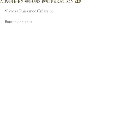
Magie en cours d'Opération 🎁
Récits de Soins vibratoires
Vivre sa Puissance Créatrice
Baume de Cœur