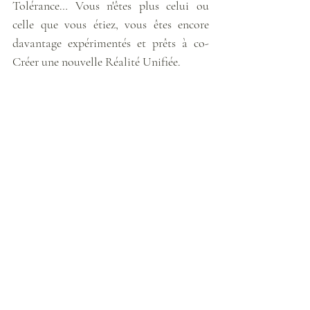
Tolérance… Vous n'êtes plus celui ou 
celle que vous étiez, vous êtes encore 
davantage expérimentés et prêts à co-
Créer une nouvelle Réalité Unifiée. 
Je vous souhaite un beau weekend de 
Récoltes, de nouveaux choix, de sauts de 
Foi, de nouvelles Voie/x et de nouveaux 
Vécus les étoiles… 
Prenez bien soin de Vous ! 
[Carte de 
L'Oracle des messages de ton âme
, 