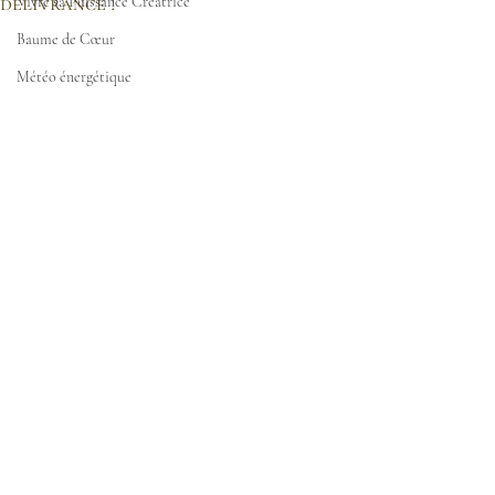
délivrance !
Vivre sa Puissance Créatrice
Baume de Cœur
Météo énergétique