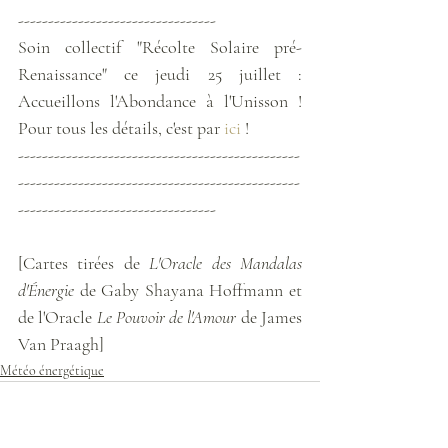
---------------------------------
Soin collectif "Récolte Solaire pré-
Renaissance" ce jeudi 25 juillet : 
Accueillons l'Abondance à l'Unisson ! 
Pour tous les détails, c'est par 
ici
 !   
-----------------------------------------------
-----------------------------------------------
---------------------------------
[Cartes tirées de 
L'Oracle des Mandalas 
d'Énergie
 de Gaby Shayana Hoffmann et 
de l'Oracle 
Le Pouvoir de l'Amour
 de James 
Van Praagh]
Météo énergétique