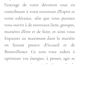
l'ancrage de votre dévotion tout en 
contribuant à votre ouverture d'Esprit et 
votre tolérance, afin que vous puissiez 
vous ouvrir à de nouveaux liens, groupes, 
manières d'être et de faire, et ainsi vous 
Expanser au maximum dans la matière 
en faisant preuve d'Accueil et de 
Bienveillance. Ce soin vous aidera à 
optimiser vos énergies, à penser, agir et 
vous exprimer à partir du Cœur, afin de 
vous aider à Manifester et Créer un 
Destin Juste et aligné à votre Divinité. 
Une session de 
soins individuels pour 
enfants
 est prévu le dimanche 13 juin et 
une session de 
soins individuels pour 