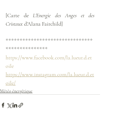
[Carte de 
L'Energie des Anges et des 
Cristaux
 d'Alana Fairchild]
*******************************
***************
https://www.facebook.com/la.lueur.d.et
oile
https://www.instagram.com/la.lueur.d.et
oile/
Météo énergétique
Posts récents
Voir tout