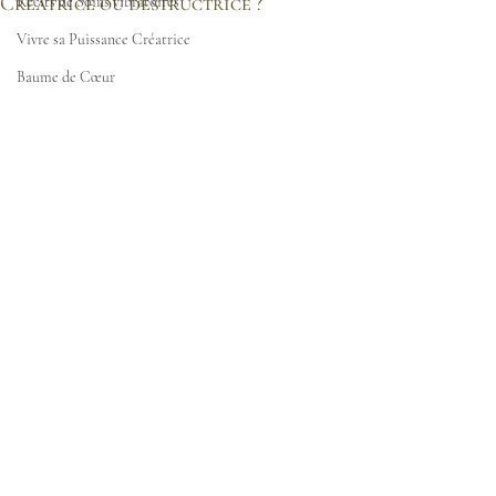
Créatrice ou destructrice ?
Récits de Soins vibratoires
Vivre sa Puissance Créatrice
Baume de Cœur