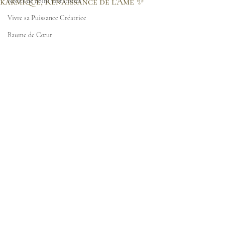
karmique, Renaissance de l'Âme ✨
Récits de Soins vibratoires
Vivre sa Puissance Créatrice
Baume de Cœur