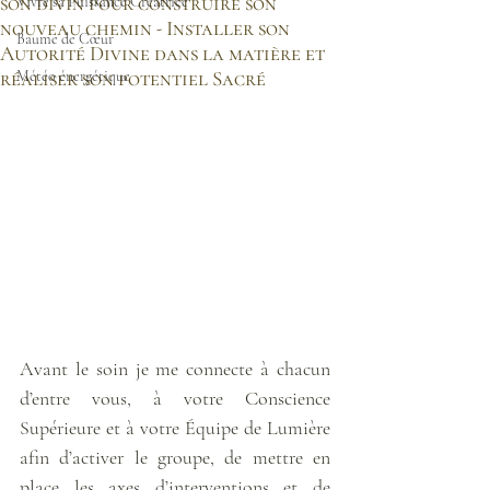
son divin pour construire son
Vivre sa Puissance Créatrice
nouveau chemin - Installer son
Baume de Cœur
Autorité Divine dans la matière et
réaliser son potentiel Sacré
Météo énergétique
Avant le soin je me connecte à chacun 
d’entre vous, à votre Conscience 
Supérieure et à votre Équipe de Lumière 
afin d’activer le groupe, de mettre en 
place les axes d’interventions et de 