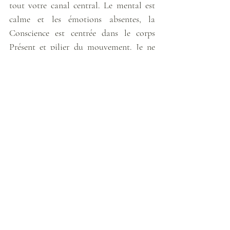
tout votre canal central. Le mental est 
calme et les émotions absentes, la 
Conscience est centrée dans le corps 
Présent et pilier du mouvement. Je ne 
ressens aucun moyen de négocier, aucune 
voie par laquelle l’énergie pourrait 
s’échapper, tout est clair et le focus dirigé 
là où la Lumière doit se déployer.
Après un temps de recueillement 
intérieur, chacun fait un geste de prière 
devant son cœur et remercie, puis penche 
sa tête vers l’arrière en regardant dans les 
hauteurs les yeux fermés, les bras 
ballants sur les côtés dans un abandon 
total à La Divinité. « 
I surrender
 ».