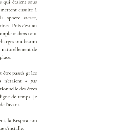
 qui étaient sous 
 mettent ensuite à 
a sphère sacrée, 
nés. Puis c’est au 
’ampleur dans tout 
charges ont besoin 
 naturellement de 
place.
 être passés grâce 
ns n’étaient « 
pas 
tionnelle des êtres 
igne de temps. Je 
de l’avant.
nt, la Respiration 
e s’installe.