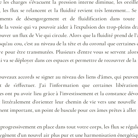
les charges s’évacuent la pression interne diminue, les oreilles
 les flux se relancent et la fluidité revient très lentement… Se
ents de désengorgement et de fluidification dans toute l
a vessie qui va pouvoir aider à l’expulsion des trop-pleins drai
uver un flux de Vie qui circule. Alors que la fluidité prend de l
squ’au cou, c’est au niveau de la tête et du coronal que certaines 
 pour être transmutées. Plusieurs d’entre vous se servent alors
 va se déployer dans ces espaces et permettre de recouvrer de la 
uveaux accords se signer au niveau des liens d’âmes, qui peuvent
 de s’effectuer. J’ai l’information que certaines libératio
les ont pu avoir lieu grâce à l’investissement et la constance dévo
 littéralement d’orienter leur chemin de vie vers une nouvelle l
ent important, un point de bascule pour ces âmes prêtes à aller 
 progressivement en place dans tout votre corps, les flux se régule
xygènent d’un nouvel air plus pur et une harmonisation énergétiqu