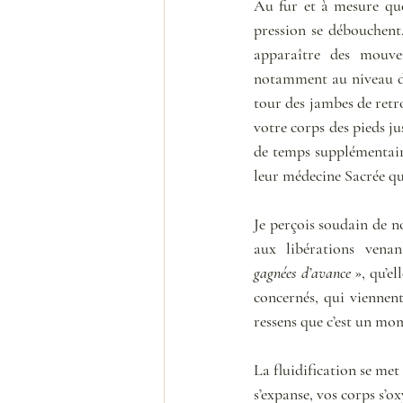
Au fur et à mesure que 
pression se débouchent,
apparaître des mouvem
notamment au niveau de l
tour des jambes de retro
votre corps des pieds ju
de temps supplémentaire
leur médecine Sacrée qui
Je perçois soudain de no
aux libérations venant
gagnées d’avance 
», qu’el
concernés, qui viennent
ressens que c’est un mom
La fluidification se met
s’expanse, vos corps s’o