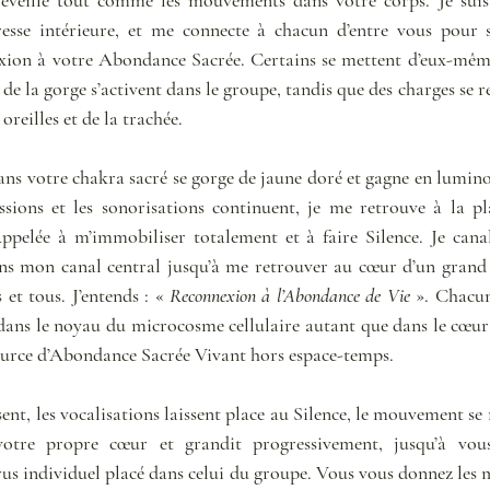
esse intérieure, et me connecte à chacun d’entre vous pour 
on à votre Abondance Sacrée. Certains se mettent d’eux-mêmes
 de la gorge s’activent dans le groupe, tandis que des charges se ré
oreilles et de la trachée.
ns votre chakra sacré se gorge de jaune doré et gagne en luminos
sions et les sonorisations continuent, je me retrouve à la p
Appelée à m’immobiliser totalement et à faire Silence. Je canali
ans mon canal central jusqu’à me retrouver au cœur d’un grand 
et tous. J’entends : « 
Reconnexion à l’Abondance de Vie
 ». Chacun
é dans le noyau du microcosme cellulaire autant que dans le cœur
ource d’Abondance Sacrée Vivant hors espace-temps.
nt, les vocalisations laissent place au Silence, le mouvement se 
otre propre cœur et grandit progressivement, jusqu’à vou
s individuel placé dans celui du groupe. Vous vous donnez les ma