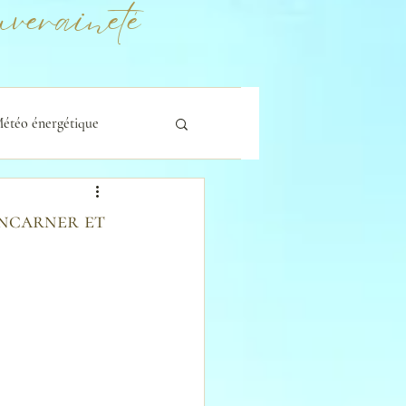
veraineté
étéo énergétique
 Incarner et