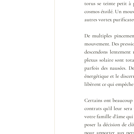
torus se teinte petit 
cosmos étoilé. Un mouve
autres vortex purificate
De multiples pincement
mouvement. Des pression
descendons lentement m
plexus solaire sont tot
parfois des nausées. D
énergétique et le disce
libèrent ce qui empêche 
Certains ont beaucoup de
contrats qu’il leur sera
votre famille d’âme qui
poser la décision de clô
pour apporter aux pers