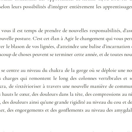
elon leurs possibilités d’intégrer entièrement les apprentissages
 vous il est temps de prendre de nouvelles responsabilités, d’a
ouvelle posture. C’est cet élan à Agir le changement qui vous per
rer le blason de vos lignées, d’atteindre une balise d’incarnation 
coup de choses peuvent se terminer cette année, et de toutes no
se centre au niveau du chakra de la gorge où se déploie une no
s charges qui remontent le long des colonnes vertébrales et so
ra, de s’extérioriser à travers une nouvelle manière de communi
hauts le cœur, des douleurs dans la tête, des compressions au ni
 des douleurs ainsi qu’une grande rigidité au niveau du cou et de
r, des engorgements et des gonflements au niveau des amygdales