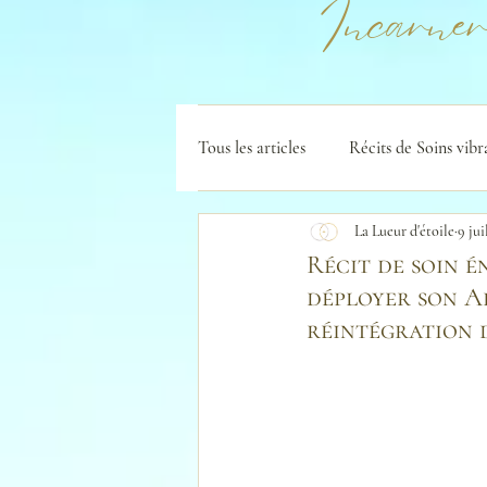
Incarner
Tous les articles
Récits de Soins vibr
La Lueur d'étoile
9 jui
Récit de soin é
déployer son A
réintégration d