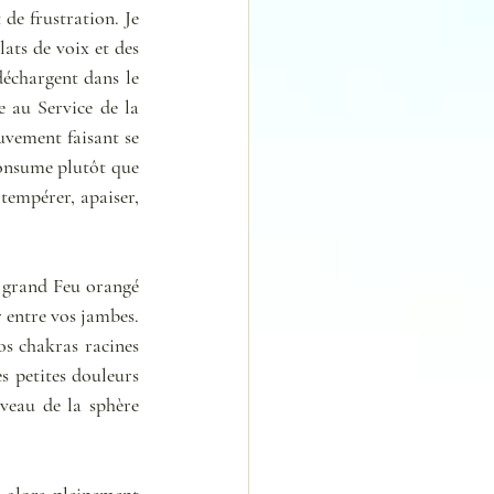
de frustration. Je 
lats de voix et des 
échargent dans le 
e au Service de la 
vement faisant se 
consume plutôt que 
tempérer, apaiser, 
n grand Feu orangé 
 entre vos jambes. 
s chakras racines 
 petites douleurs 
eau de la sphère 
 alors pleinement 