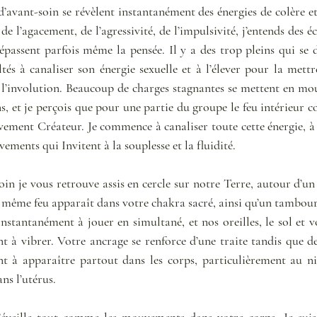
avant-soin se révèlent instantanément des énergies de colère et 
de l’agacement, de l’agressivité, de l’impulsivité, j’entends des éc
passent parfois même la pensée. Il y a des trop pleins qui se d
ltés à canaliser son énergie sexuelle et à l’élever pour la mettr
l’involution. Beaucoup de charges stagnantes se mettent en mou
ns, et je perçois que pour une partie du groupe le feu intérieur 
vement Créateur. Je commence à canaliser toute cette énergie, à 
ements qui Invitent à la souplesse et la fluidité.
oin je vous retrouve assis en cercle sur notre Terre, autour d’u
e même feu apparaît dans votre chakra sacré, ainsi qu’un tambour
stantanément à jouer en simultané, et nos oreilles, le sol et vo
 à vibrer. Votre ancrage se renforce d’une traite tandis que des
à apparaître partout dans les corps, particulièrement au niv
ns l’utérus.
’éveille tout comme les mouvements dans votre corps. Je suis