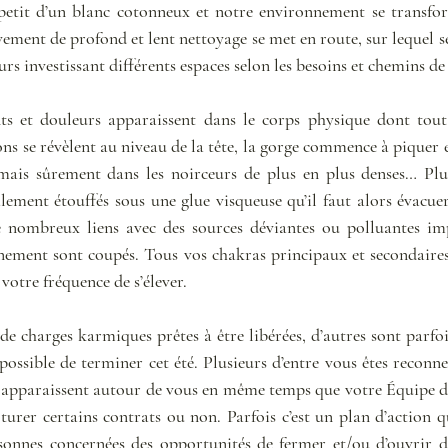
à petit d’un blanc cotonneux et notre environnement se transf
ment de profond et lent nettoyage se met en route, sur lequel se
urs investissant différents espaces selon les besoins et chemins d
s et douleurs apparaissent dans le corps physique dont tout l
s se révèlent au niveau de la tête, la gorge commence à piquer e
ais sûrement dans les noirceurs de plus en plus denses… Plus
alement étouffés sous une glue visqueuse qu’il faut alors évacue
e nombreux liens avec des sources déviantes ou polluantes impa
rnement sont coupés. Tous vos chakras principaux et secondaires 
votre fréquence de s’élever.
 charges karmiques prêtes à être libérées, d’autres sont parfois
 possible de terminer cet été. Plusieurs d’entre vous êtes reconnec
 apparaissent autour de vous en même temps que votre Équipe de
turer certains contrats ou non. Parfois c’est un plan d’action q
onnes concernées des opportunités de fermer et/ou d’ouvrir de