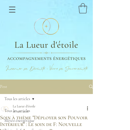
Incarner sa Divinité - Vivre sa Souveraineté
Post
Tous les articles
La Lueur d'étoile
Tous les articles
18 nov. 2018
Soin à thème "Déployer son Pouvoir
Météo énergétique
Intérieur" : Le soin de F: Nouvelle