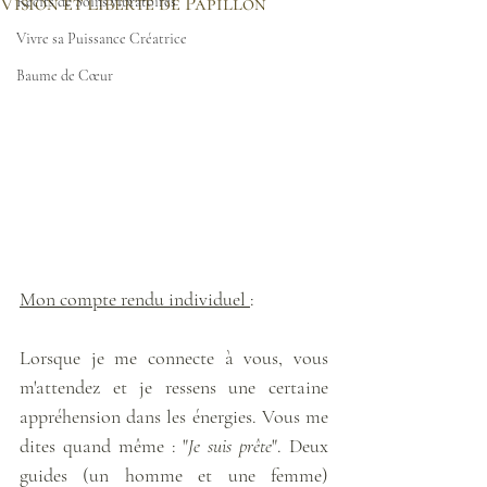
Vision et Liberté de Papillon
Récits de Soins vibratoires
Vivre sa Puissance Créatrice
Baume de Cœur
Mon compte rendu individuel 
:
Lorsque je me connecte à vous, vous 
m'attendez et je ressens une certaine 
appréhension dans les énergies. Vous me 
dites quand même : "
Je suis prête
". Deux 
guides (un homme et une femme) 