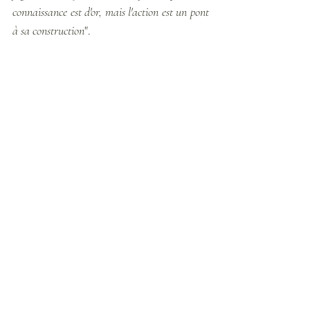
connaissance est d'or, mais l'action est un pont 
à sa construction
". 
Récits de Soins vibratoires
Posts récents
Voir tout