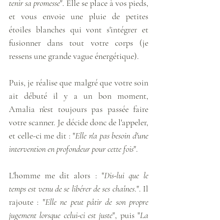
tenir sa promesse
". Elle se place à vos pieds, 
et vous envoie une pluie de petites 
étoiles blanches qui vont s'intégrer et 
fusionner dans tout votre corps (je 
ressens une grande vague énergétique). 
Puis, je réalise que malgré que votre soin 
ait débuté il y a un bon moment, 
Amalia n'est toujours pas passée faire 
votre scanner. Je décide donc de l'appeler, 
et celle-ci me dit : "
Elle n'a pas besoin d'une 
intervention en profondeur pour cette fois
". 
L'homme me dit alors : "
Dis-lui que le 
temps est venu de se libérer de ses chaînes
.". Il 
rajoute : "
Elle ne peut pâtir de son propre 
jugement lorsque celui-ci est juste
", puis "
La 