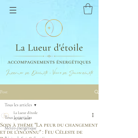
Incarner sa Divinité - Vivre sa Souveraineté
Post
Tous les articles
La Lueur d'étoile
Tous les articles
23 déc. 2018
Soin à thème "La peur du changement
Météo énergétique
et de l'inconnu" : Feu Céleste de