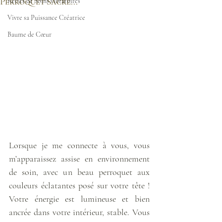
Perroquet Sacré...
Récits de Soins vibratoires
Vivre sa Puissance Créatrice
Baume de Cœur
Lorsque je me connecte à vous, vous 
m’apparaissez assise en environnement 
de soin, avec un beau perroquet aux 
couleurs éclatantes posé sur votre tête ! 
Votre énergie est lumineuse et bien 
ancrée dans votre intérieur, stable. Vous 