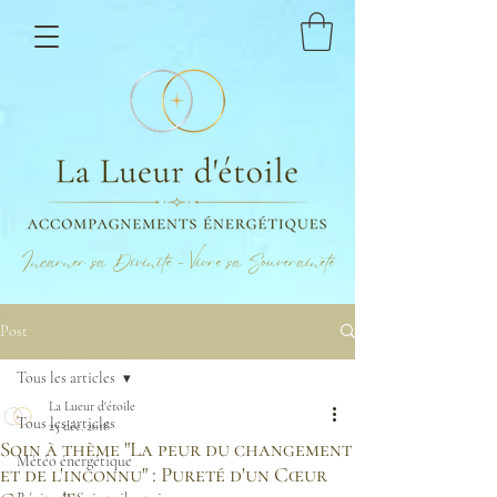
Incarner sa Divinité - Vivre sa Souveraineté
Post
Tous les articles
La Lueur d'étoile
Tous les articles
23 déc. 2018
Soin à thème "La peur du changement
Météo énergétique
et de l'inconnu" : Pureté d'un Cœur