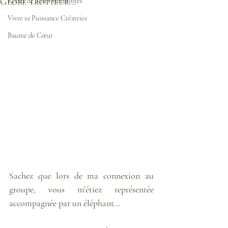
Globe Trotteur...
Récits de Soins vibratoires
Vivre sa Puissance Créatrice
Baume de Cœur
Sachez que lors de ma connexion au 
groupe, vous m’étiez représentée 
accompagnée par un éléphant… 