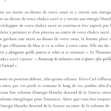
e ses mains au-dessus de votre cœur et y envoie une énergie 
s au-dessus de votre chakra sacré et y envoie une énergie blanche
s’échapper de votre chakra sacré en continu et être aspirée par 
ette à peinture et d’un pinceau au centre de votre chakra sacré,
 en gardant une main au-dessus de votre cœur, la femme place 
 qui s’illumine de bleu et va se relier à votre cœur. Elle me dit :
u’en y plongeant qu’elle pourra se relier et se retrouver
 ». Et l’homme,
hakra sacré rajoute : 
« Beaucoup de mémoires sont à épurer afin qu’elle
 l’attend
 ». 
osée en position debout, afin qu’une reliance Terre-Ciel s’effectu
 entre par vos pieds et remonte le long de vos jambes afin d’al
u’une fine colonne d’énergie blanche descend de la Source, entre
olonne énergétique pour l’entourer. Alors que vous êtes toujours 
’énergie blanche descend de la Source au cœur de la colonne de r