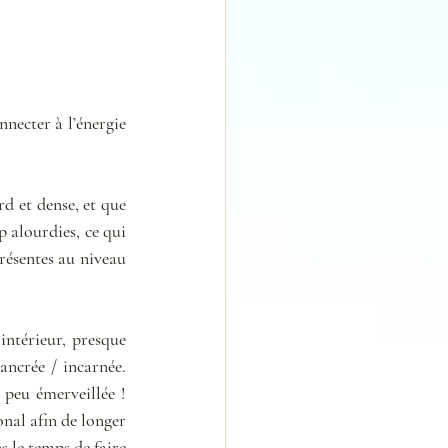
necter à l’énergie 
d et dense, et que 
 alourdies, ce qui 
résentes au niveau 
ntérieur, presque 
ncrée / incarnée. 
 peu émerveillée ! 
nal afin de longer 
 le temps de faire 