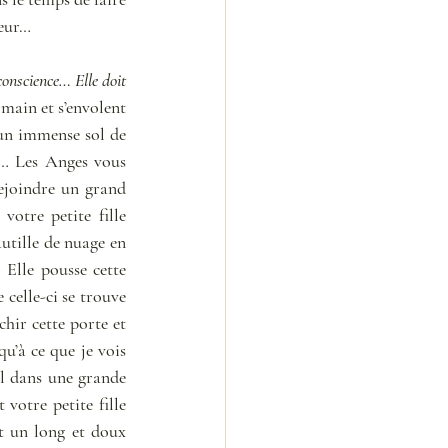
eur… 
conscience… Elle doit 
main et s’envolent 
un immense sol de 
r… Les Anges vous 
ejoindre un grand 
otre petite fille 
utille de nuage en 
Elle pousse cette 
celle-ci se trouve 
hir cette porte et 
u’à ce que je vois 
l dans une grande 
otre petite fille 
t un long et doux 