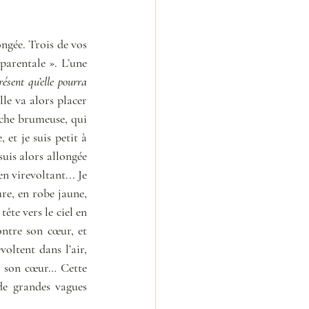
gée. Trois de vos 
arentale ». L’une 
ésent qu’elle pourra 
lle va alors placer 
che brumeuse, qui 
t je suis petit à 
uis alors allongée 
n virevoltant... Je 
re, en robe jaune, 
ête vers le ciel en 
ntre son cœur, et 
ltent dans l’air, 
et son cœur… Cette 
e grandes vagues 