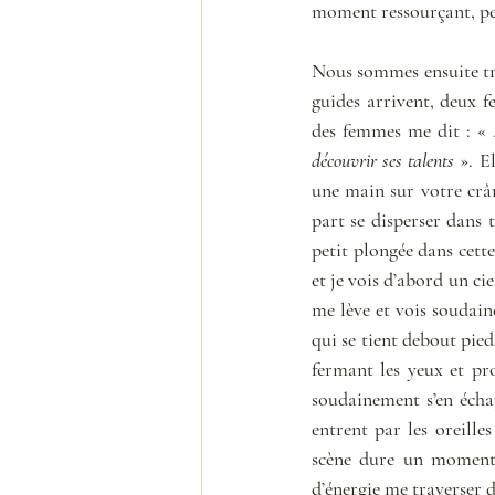
moment ressourçant, pen
Nous sommes ensuite tra
guides arrivent, deux f
des femmes me dit : « 
découvrir ses talents
 ». E
une main sur votre crân
part se disperser dans 
petit plongée dans cette
et je vois d’abord un cie
me lève et vois soudaine
qui se tient debout pieds
fermant les yeux et pro
soudainement s’en échap
entrent par les oreilles
scène dure un moment d
d’énergie me traverser de