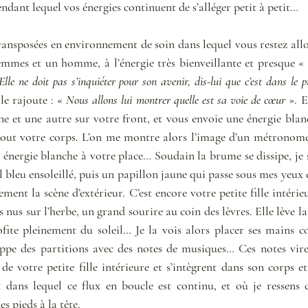
dant lequel vos énergies continuent de s’alléger petit à petit… 
nsposées en environnement de soin dans lequel vous restez allon
emmes et un homme, à l’énergie très bienveillante et presque « p
Elle ne doit pas s’inquiéter pour son avenir, dis-lui que c’est dans le pr
lle rajoute : « 
Nous allons lui montrer quelle est sa voie de cœur 
». E
e et une autre sur votre front, et vous envoie une énergie blan
tout votre corps. L’on me montre alors l’image d’un métronome, e
 énergie blanche à votre place… Soudain la brume se dissipe, je s
l bleu ensoleillé, puis un papillon jaune qui passe sous mes yeux e
ment la scène d’extérieur. C’est encore votre petite fille intérieu
 nus sur l’herbe, un grand sourire au coin des lèvres. Elle lève la t
fite pleinement du soleil… Je la vois alors placer ses mains co
pe des partitions avec des notes de musiques… Ces notes virevo
 de votre petite fille intérieure et s’intègrent dans son corps 
ans lequel ce flux en boucle est continu, et où je ressens d
s pieds à la tête.