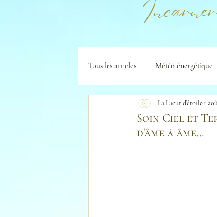
Incarner
Tous les articles
Météo énergétique
La Lueur d'étoile
1 ao
Soin Ciel et Te
d'âme à âme...