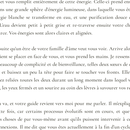
t vous remplit entièrement de cette énergie. Celle-ci prend ens
ns une grande sphère d’énergie lumineuse, dans laquelle vous ête
rgie blanche se transforme en eau, et une purification douce 
L’eau devient petit à petit grise et re-traverse ensuite votre c
rce. Vos énergies sont alors claires et alignées. 
te qu’un être de votre famille d’âme veut vous voir. Arrive alor
vient se placer en face de vous, et vous prend les mains. Je ressens
eaucoup de complicité et de bienveillance, telles deux sœurs de 
tez reliées toutes les deux durant un long moment dans lequel v
les yeux fermés et un sourire au coin des lèvres à savourer vos r
va, et votre guide revient vers moi pour me parler. Il m’expliqu
e fois, car certains processus évolutifs sont en cours, et que
s choses de par vous-même avant qu’ils puissent intervenir à cer
nnexions. Il me dit que vous êtes actuellement à la fin d’un cycle