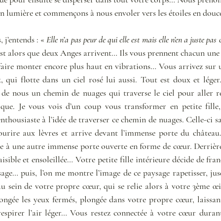
n lumière et commençons à nous envoler vers les étoiles en douc
 j’entends : « 
Elle n’a pas peur de qui elle est mais elle n’en a juste pas 
’est alors que deux Anges arrivent… Ils vous prennent chacun une 
faire monter encore plus haut en vibrations… Vous arrivez sur 
 qui flotte dans un ciel rosé lui aussi. Tout est doux et lége
 de nous un chemin de nuages qui traverse le ciel pour aller r
ique. Je vous vois d’un coup vous transformer en petite fille, v
 enthousiaste à l’idée de traverser ce chemin de nuages. Celle-ci sa
urire aux lèvres et arrive devant l’immense porte du château. 
ce à une autre immense porte ouverte en forme de cœur. Derrière 
sible et ensoleillée… Votre petite fille intérieure décide de franc
age… puis, l’on me montre l’image de ce paysage rapetisser, jusq
u sein de votre propre cœur, qui se relie alors à votre 3ème œi
ngée les yeux fermés, plongée dans votre propre cœur, laissant v
respirer l’air léger… Vous restez connectée à votre cœur duran