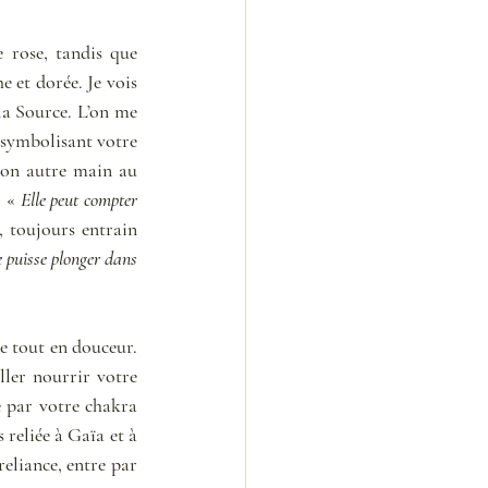
rose, tandis que 
 et dorée. Je vois 
la Source. L’on me 
 symbolisant votre 
son autre main au 
 « 
Elle peut compter 
 toujours entrain 
 puisse plonger dans 
e tout en douceur. 
ler nourrir votre 
 par votre chakra 
reliée à Gaïa et à 
eliance, entre par 