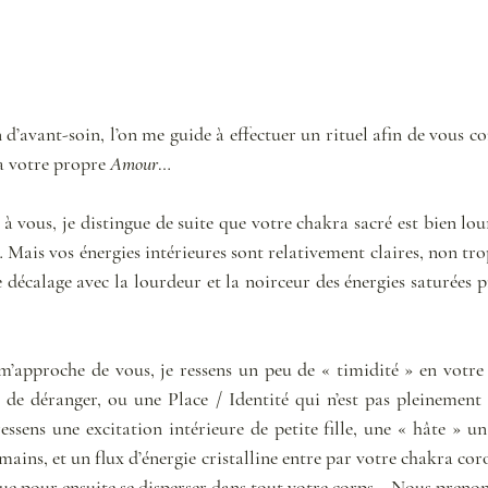
’avant-soin, l’on me guide à effectuer un rituel afin de vous con
à votre propre 
Amour
… 
 vous, je distingue de suite que votre chakra sacré est bien lour
Mais vos énergies intérieures sont relativement claires, non trop
e décalage avec la lourdeur et la noirceur des énergies saturées p
m’approche de vous, je ressens un peu de « timidité » en votre i
e déranger, ou une Place / Identité qui n’est pas pleinement a
essens une excitation intérieure de petite fille, une « hâte » un
ins, et un flux d’énergie cristalline entre par votre chakra coro
ue pour ensuite se disperser dans tout votre corps… Nous prenons