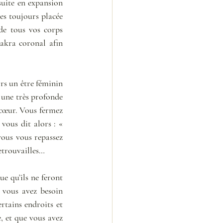
uite en expansion 
s toujours placée 
de tous vos corps 
hakra coronal afin 
s un être féminin 
 une très profonde 
cœur. Vous fermez 
toutes les deux les yeux et baissez un peu la tête pour faire se toucher vos fronts. Elle vous dit alors : « 
ous vous repassez 
etrouvailles…
e qu’ils ne feront 
 vous avez besoin 
tains endroits et 
, et que vous avez 