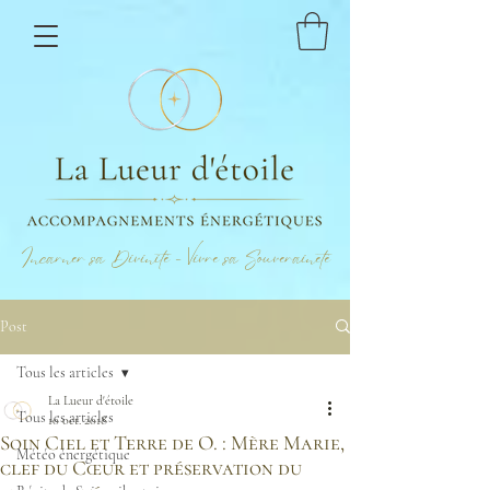
Incarner sa Divinité - Vivre sa Souveraineté
Post
Tous les articles
La Lueur d'étoile
Tous les articles
10 oct. 2018
Soin Ciel et Terre de O. : Mère Marie,
Météo énergétique
clef du Cœur et préservation du