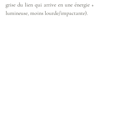
grise du lien qui arrive en une énergie + 
lumineuse, moins lourde/impactante).
Amalia pose ensuite un « 
filtre réceptif
 » 
autour de l’aura d’O., sorte de protection 
contre les énergies extérieures négatives. 
Amalia me montre en images que ce 
filtre permet aux fleurs sur le plexus 
solaire d’O. de pousser tranquillement. 
Elle rajoute « 
préservation de son jardin 
intérieur
 ». 
Les guides me disent ensuite que le soin 
est terminé. 
Je leur demande s’ils veulent faire passer 
un message à O.. Ils me disent : 