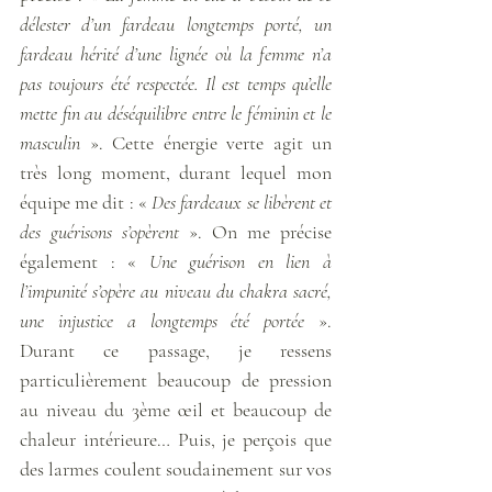
délester d’un fardeau longtemps porté, un 
fardeau hérité d’une lignée où la femme n’a 
pas toujours été respectée. Il est temps qu’elle 
mette fin au déséquilibre entre le féminin et le 
masculin
 ». Cette énergie verte agit un 
très long moment, durant lequel mon 
équipe me dit : « 
Des fardeaux se libèrent et 
des guérisons s’opèrent
 ». On me précise 
également : « 
Une guérison en lien à 
l’impunité s’opère au niveau du chakra sacré, 
une injustice a longtemps été portée
 ». 
Durant ce passage, je ressens 
particulièrement beaucoup de pression 
au niveau du 3ème œil et beaucoup de 
chaleur intérieure… Puis, je perçois que 
des larmes coulent soudainement sur vos 