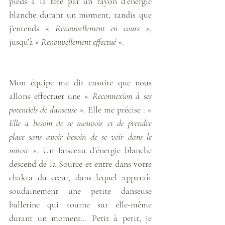
pieds à la tête par un rayon d’énergie 
blanche durant un moment, tandis que 
j’entends « 
Renouvellement en cours
 », 
jusqu’à « 
Renouvellement effectué
 ». 
Mon équipe me dit ensuite que nous 
allons effectuer une « 
Reconnexion à ses 
potentiels de danseuse 
». Elle me précise :
 « 
Elle a besoin de se mouvoir et de prendre 
place sans avoir besoin de se voir dans le 
miroir 
». Un faisceau d’énergie blanche 
descend de la Source et entre dans votre 
chakra du cœur, dans lequel apparaît 
soudainement une petite danseuse 
ballerine qui tourne sur elle-même 
durant un moment… Petit à petit, je 