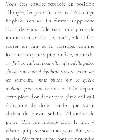
Vous êtes ensuite replacée en position 
allongée, les yeux fermés, et l’Archange 
Raphaël s’en va. La femme s’approche 
alors de vous. Elle tient une pièce de 
monnaie en or dans la main, elle la fait 
sauter en l’air et la rattrape, comme 
lorsque l’on joue à pile ou face, et me dit 
: « 
J’ai un cadeau pour elle, afin qu’elle puisse 
choisir son nouvel équilibre sans se baser sur 
ses souvenirs, mais plutôt sur ce qu’elle 
souhaite pour son devenir
 ». Elle dépose 
cette pièce d’or dans votre 3ème œil qui 
s’illumine de doré, tandis que votre 
chakra du plexus solaire s’illumine de 
jaune. L’on me montre alors le mot « 
Bilan
 » qui passe sous mes yeux. Puis, vos 
guides s’écartent et me font comprendre 