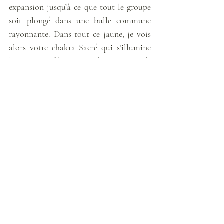
expansion jusqu’à ce que tout le groupe 
soit plongé dans une bulle commune 
rayonnante. Dans tout ce jaune, je vois 
alors votre chakra Sacré qui s’illumine 
lui aussi et déverse une énergie orangée 
qui remonte doucement le long de votre 
colonne énergétique jusqu’à s’extérioriser 
de votre corps par votre chakra de la 
gorge, le tout dans une grande douceur…
Soudainement, un faisceau d’énergie 
blanche descend de la Source pour 
traverser en trombe votre chakra 
couronne, descendre le long de votre 
colonne énergétique et plonger en 
puissance dans votre chakra Sacré. 
Celui-ci se met alors à s’ouvrir en grande 