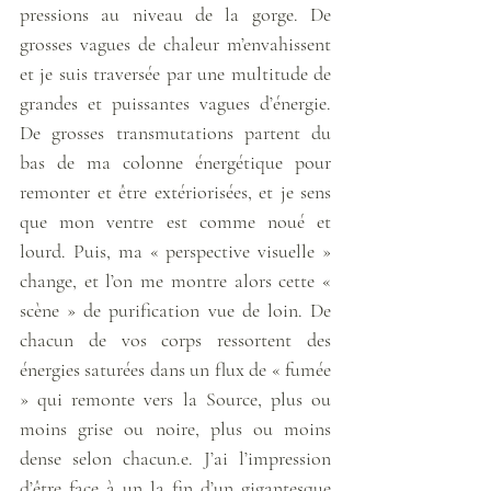
pressions au niveau de la gorge. De 
grosses vagues de chaleur m’envahissent 
et je suis traversée par une multitude de 
grandes et puissantes vagues d’énergie. 
De grosses transmutations partent du 
bas de ma colonne énergétique pour 
remonter et être extériorisées, et je sens 
que mon ventre est comme noué et 
lourd. Puis, ma « perspective visuelle » 
change, et l’on me montre alors cette « 
scène » de purification vue de loin. De 
chacun de vos corps ressortent des 
énergies saturées dans un flux de « fumée 
» qui remonte vers la Source, plus ou 
moins grise ou noire, plus ou moins 
dense selon chacun.e. J’ai l’impression 
d’être face à un la fin d’un gigantesque 