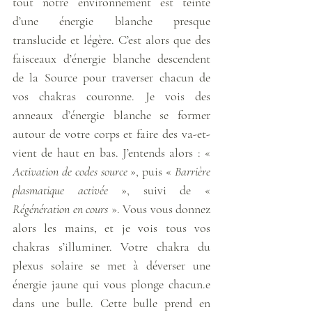
tout notre environnement est teinté 
d’une énergie blanche presque 
translucide et légère. C’est alors que des 
faisceaux d’énergie blanche descendent 
de la Source pour traverser chacun de 
vos chakras couronne. Je vois des 
anneaux d’énergie blanche se former 
autour de votre corps et faire des va-et-
vient de haut en bas. J’entends alors : « 
Activation de codes source
 », puis « 
Barrière 
plasmatique activée
 », suivi de « 
Régénération en cours
 ». Vous vous donnez 
alors les mains, et je vois tous vos 
chakras s’illuminer. Votre chakra du 
plexus solaire se met à déverser une 
énergie jaune qui vous plonge chacun.e 
dans une bulle. Cette bulle prend en 