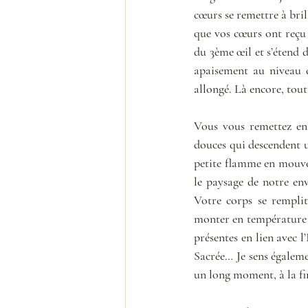
cœurs se remettre à bril
que vos cœurs ont reçu 
du 3ème œil et s’étend d
apaisement au niveau d
allongé. Là encore, tou
Vous vous remettez ens
douces qui descendent u
petite flamme en mouve
le paysage de notre env
Votre corps se remplit
monter en température pe
présentes en lien avec l
Sacrée… Je sens égaleme
un long moment, à la fin