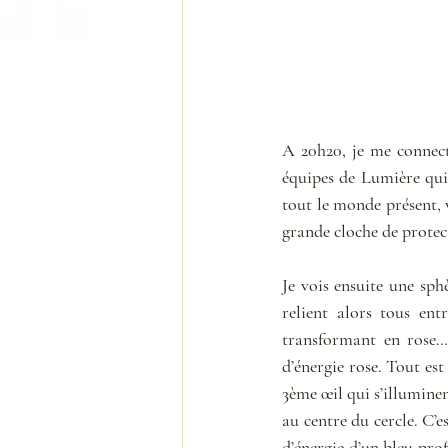
A 20h20, je me connecte
équipes de Lumière qui 
tout le monde présent, 
grande cloche de protec
Je vois ensuite une sph
relient alors tous en
transformant en rose…
d’énergie rose. Tout est
3ème œil qui s’illuminen
au centre du cercle. C’e
d’énergie d’un bleu prof