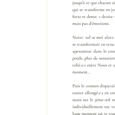
jusqu’à ce que chacun ai
qui se transforme en ja
forte et dense, « droite 
mais pas d’émotions. 
Notre  sol se met alors 
se transformait en trou 
apesanteur dans le cosm
poids, plus de sensatio
relié.e.s entre Nous et
moment… 
Puis le cosmos disparaî
toutes allongé.e.s en ce
main sur le 3ème œil et
individuellement sur v
long moment où je vous 