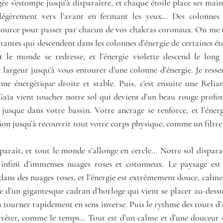
ée s’estompe jusqu’à disparaître, et chaque étoile place ses main
légèrement vers l’avant en fermant les yeux… Des colonnes d’
Source pour passer par chacun de vos chakras coronaux. On me m
antes qui descendent dans les colonnes d’énergie de certaines étoil
 le monde se redresse, et l’énergie violette descend le long
largeur jusqu’à vous entourer d’une colonne d’énergie. Je ressen
ne énergétique droite et stable. Puis, c’est ensuite une Relian
 Gaïa vient toucher notre sol qui devient d’un beau rouge profond, 
jusque dans votre bassin. Votre ancrage se renforce, et l’énerg
on jusqu’à recouvrir tout votre corps physique, comme un filtre
paraît, et tout le monde s’allonge en cercle… Notre sol dispara
l infini d’immenses nuages roses et cotonneux. Le paysage est
dans des nuages roses, et l’énergie est extrêmement douce, calme
 d’un gigantesque cadran d’horloge qui vient se placer au-dessu
 à tourner rapidement en sens inverse. Puis le rythme des tours d’ai
arrêter, comme le temps… Tout est d’un calme et d’une douceur q