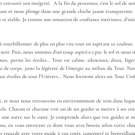
t retrouvé son intégrité.  A la fin du processus, c’est le sol de n
une et nous plonge dans une grande cloche jaune transparente. L’
» et stable. Je ressens une sensation de confiance intérieure, d’inté
à tourbillonner de plus en plus vite tout en aspirant sa couleur,
noir. Puis, nous sommes d’un coup aspiré.e.s par le sol et nous 
os, parmi les étoiles… Tout est calme, silencieux, doux, léger…
ns de corps, juste la légèreté de l’énergie au milieu du Tout. N
 aux étoiles de tout l’Univers… Nous formons alors un Tout Unif
t, et nous nous retrouvons en environnement de soin dans lequel 
rcle. Chacun et chacune voit un de ses guides se mettre à ses coté
 une autre sur le cœur. Je comprends alors que vos guides se met
ous, en vous envoyant ce dont vous avez besoin selon votre che
regarde avec votre guide à vos cotés, concentré et bienveillant…