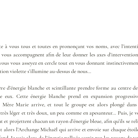
 à vous tous et toutes en prononçant vos noms, avec l’intention
vous accompagnent afin de leur donner les axes d’intervention 
vous vous asseyez en cercle tout en vous donnant instinctivement
tion violette s’illumine au-dessus de nous…
ère d’énergie blanche et scintillante prendre forme au centre de
tre eux. Cette énergie blanche prend en expansion progressiv
 Mère Marie arrive, et tout le groupe est alors plongé dans 
 très léger et très doux, un peu comme en apesanteur… Puis, je v
t et projettent chacun un rayon d’énergie bleue, afin qu’ils se reli
st alors l’Archange Michaël qui arrive et envoie sur chaque étoile
ond. Je vois alors de l’énergie polluée sortir par les rayons de vos