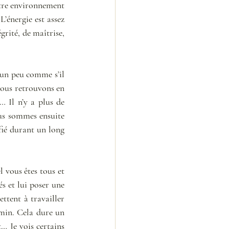
otre environnement 
énergie est assez 
grité, de maîtrise, 
 un peu comme s’il 
nous retrouvons en 
 Il n’y a plus de 
ous sommes ensuite 
ié durant un long 
vous êtes tous et 
s et lui poser une 
tent à travailler 
min. Cela dure un 
 Je vois certains 