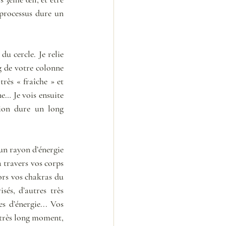
processus dure un 
u cercle. Je relie 
g de votre colonne 
rès « fraîche » et 
e… Je vois ensuite 
ion dure un long 
un rayon d’énergie 
 travers vos corps 
ors vos chakras du 
és, d’autres très 
 d’énergie... Vos 
 très long moment, 