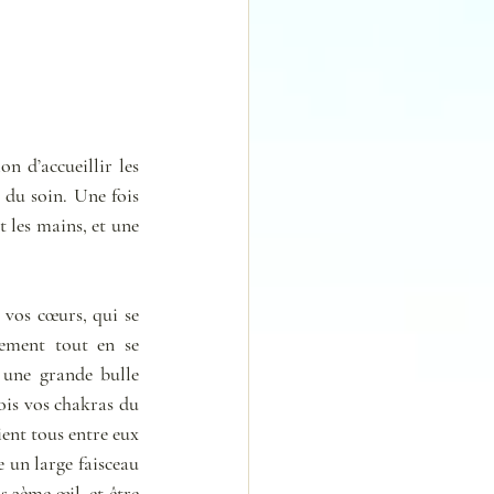
 d’accueillir les 
du soin. Une fois 
 les mains, et une 
 vos cœurs, qui se 
ement tout en se 
une grande bulle 
ois vos chakras du 
ent tous entre eux 
 un large faisceau 
 3ème œil, et être 