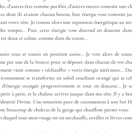
ler, d’autres être comme purifiés, d’autres encore contenir une cl
ce dont ils avaient chacun besoin, leur énergie rose remonte jus
ans votre tête. Je ressens alors une expansion énergétique au ni
es tempes… Puis, cette énergie rose descend en douceur dans 
t est doux et calme, comme dans du coton… 
uite tous et toutes en position assise… Je vois alors de toute
ne par une de la Source pour se déposer dans chacun de vos chak
ment vient comme « réchauffer » votre énergie intérieure… Da
ironnement se transforme en soleil couchant orangé qui se reflè
 d’énergie orangée progressivement et tout en douceur… Je se
tit à petit, et la chaleur arriver jusque dans ma tête. Il y a b
’Identité Divine. Une sensation pure de reconnexion à son Soi Di
nt beaucoup de chakras de la gorge qui chauffent parmi vous.  
 duquel tout mon visage est en surchauffe, oreilles et lèvres comp