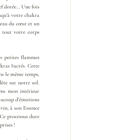
ef dorée… Une fois 
qu’à votre chakra 
veau du cœur et un 
tout votre corps 
s petites flammes 
ras Sacrés. Cette 
ns le même temps, 
te sur notre sol. 
ns mon intérieur 
eaucoup d’émotions 
vin, à son Essence 
Ce processus dure 
rises ! 