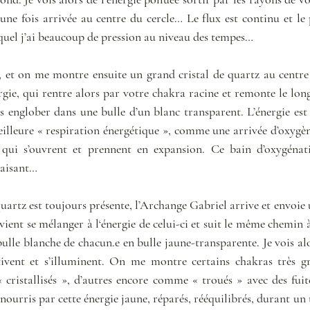
une fois arrivée au centre du cercle… Le flux est continu et le 
uel j’ai beaucoup de pression au niveau des tempes… 
, et on me montre ensuite un grand cristal de quartz au centre d
rgie, qui rentre alors par votre chakra racine et remonte le lon
 englober dans une bulle d’un blanc transparent. L’énergie est t
eilleure « respiration énergétique », comme une arrivée d’oxygèn
 qui s’ouvrent et prennent en expansion. Ce bain d’oxygénat
aisant… 
uartz est toujours présente, l’Archange Gabriel arrive et envoie 
i vient se mélanger à l‘énergie de celui-ci et suit le même chemin à
ulle blanche de chacun.e en bulle jaune-transparente. Je vois al
tivent et s’illuminent. On me montre certains chakras très gris
istallisés », d’autres encore comme « troués » avec des fuites
nourris par cette énergie jaune, réparés, rééquilibrés, durant un