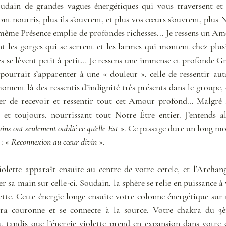
soudain de grandes vagues énergétiques qui vous traversent et 
nt nourris, plus ils s’ouvrent, et plus vos cœurs s’ouvrent, plu
 même Présence emplie de profondes richesses... Je ressens un 
 les gorges qui se serrent et les larmes qui montent chez plusie
es se lèvent petit à petit… Je ressens une immense et profonde Gra
pourrait s’apparenter à une « douleur », celle de ressentir au
oment là des ressentis d’indignité très présents dans le groupe,
er de recevoir et ressentir tout cet Amour profond… Malgré les
 et toujours, nourrissant tout Notre Être entier. J’entends a
ns ont seulement oublié ce qu’elle Est
 ». Ce passage dure un long mo
: « 
Reconnexion au cœur divin
 ». 
olette apparaît ensuite au centre de votre cercle, et l’Archang
 sa main sur celle-ci. Soudain, la sphère se relie en puissance à 
ette. Cette énergie longe ensuite votre colonne énergétique sur 
kra couronne et se connecte à la source. Votre chakra du 3èm
 tandis que l’énergie violette prend en expansion dans votre c