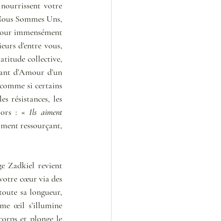
nourrissent votre 
s Nous Sommes Uns, 
Amour immensément 
urs d’entre vous, 
titude collective, 
tant d’Amour d’un 
 comme si certains 
 résistances, les 
lors : « 
Ils aiment 
ment ressourçant, 
e Zadkiel revient 
votre cœur via des 
toute sa longueur, 
e œil s’illumine 
orps et plonge le 