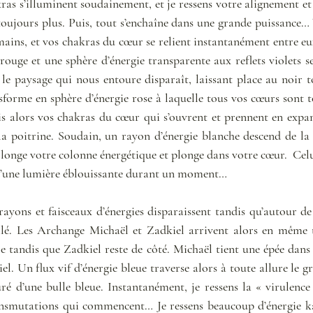
ras s’illuminent soudainement, et je ressens votre alignement et
t toujours plus. Puis, tout s’enchaîne dans une grande puissance
ains, et vos chakras du cœur se relient instantanément entre eux
 rouge et une sphère d’énergie transparente aux reflets violets 
 le paysage qui nous entoure disparaît, laissant place au noir t
sforme en sphère d’énergie rose à laquelle tous vos cœurs sont to
is alors vos chakras du cœur qui s’ouvrent et prennent en expans
la poitrine. Soudain, un rayon d’énergie blanche descend de la s
onge votre colonne énergétique et plonge dans votre cœur.  Celui
’une lumière éblouissante durant un moment…  
 rayons et faisceaux d’énergies disparaissent tandis qu’autour d
lé. Les Archange Michaël et Zadkiel arrivent alors en même t
e tandis que Zadkiel reste de côté. Michaël tient une épée dans l
l. Un flux vif d’énergie bleue traverse alors à toute allure le g
é d’une bulle bleue. Instantanément, je ressens la « virulence »
ransmutations qui commencent… Je ressens beaucoup d’énergie ka