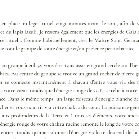
 en place un léger rituel vingt minutes avant le soin, afin de v
et du lapis lazuli. Je ressens également que les énergies de Gaïa s
 ce rituel… Comme habituellement, c’est le Maître Saint Germai
e tout le groupe de toute énergie et/ou présence perturbatrice. 
u groupe à 20h52, vous êtes tous assis en grand cercle sur l’her
bres. Au centre du groupe se trouve un grand rocher de pierre gr
 se connecte instantanément à chacun d’entre vous via des fa
 votre cœur, tandis que l’énergie rouge de Gaïa se relie à votre 
nce. Dans le même temps, un large faisceau d’énergie blanche des
her et vous nourrir via votre chakra du cœur. La puissance généra
aux profondeurs de la Terre et à tous ses éléments, votre ancrage
énergie rouge de votre chakra racine remonte le long de votre co
entier, tandis qu’une colonne d’énergie violette descend de la