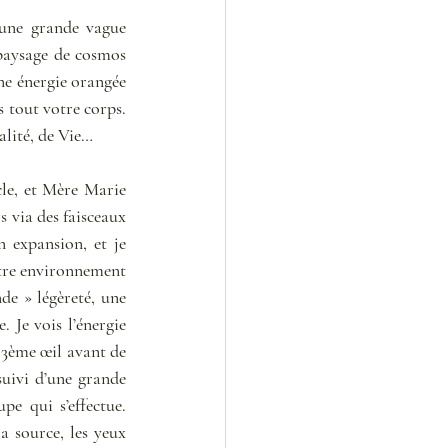
 une grande vague 
paysage de cosmos 
ne énergie orangée 
 tout votre corps. 
alité, de Vie…  
le, et Mère Marie 
 via des faisceaux 
 expansion, et je 
tre environnement 
de » légèreté, une 
 Je vois l’énergie 
 3ème œil avant de 
suivi d’une grande 
 qui s’effectue. 
a source, les yeux 