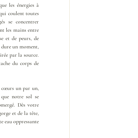
ue les énergies à 
ui coulent toutes 
és se concentrer 
t les mains entre 
e et de peurs, de 
us dure un moment, 
rée par la source. 
tache du corps de 
 cœurs un par un, 
que notre sol se 
mergé. Dès votre 
rge et de la tête, 
te eau oppressante 