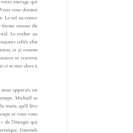
 votre ancrage qui 
… Vous vous donnez 
. Le sol au centre 
se forme autour du 
otal. Le rocher au 
ujours reliés afin 
ion, et je ressens 
ource et traverse 
-ci se met alors à 
e nous apparaît un 
emps. Michaël se 
a main, qu’il lève 
roupe et vous vous 
 de l’énergie qui 
rmique, j’entends 