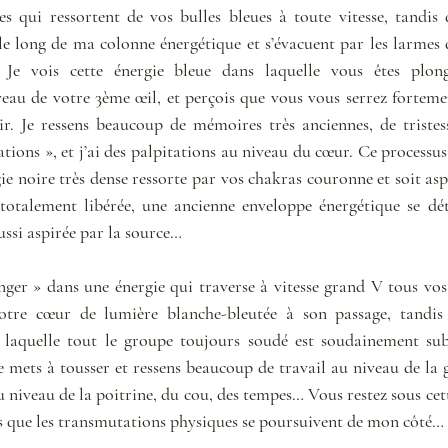
es qui ressortent de vos bulles bleues à toute vitesse, tandis q
 long de ma colonne énergétique et s’évacuent par les larmes q
 Je vois cette énergie bleue dans laquelle vous êtes plong
eau de votre 3ème œil, et perçois que vous vous serrez fortemen
r. Je ressens beaucoup de mémoires très anciennes, de tristess
pations », et j’ai des palpitations au niveau du cœur. Ce process
gie noire très dense ressorte par vos chakras couronne et soit aspi
 totalement libérée, une ancienne enveloppe énergétique se dé
aussi aspirée par la source… 
onger » dans une énergie qui traverse à vitesse grand V tous vos
votre cœur de lumière blanche-bleutée à son passage, tandis 
 laquelle tout le groupe toujours soudé est soudainement sub
e mets à tousser et ressens beaucoup de travail au niveau de la go
 niveau de la poitrine, du cou, des tempes… Vous restez sous cet
s que les transmutations physiques se poursuivent de mon côté… 