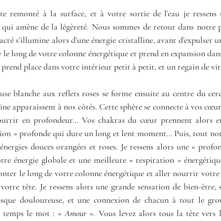
te remonté à la surface, et à votre sortie de l’eau je ressens
te qui amène de la légèreté. Nous sommes de retour dans notre 
sacré s’illumine alors d’une énergie cristalline, avant d’expulser u
 le long de votre colonne énergétique et prend en expansion dans
 prend place dans votre intérieur petit à petit, et un regain de vit
se blanche aux reflets roses se forme ensuite au centre du cerc
e apparaissent à nos côtés. Cette sphère se connecte à vos cœurs
nourrir en profondeur… Vos chakras du cœur prennent alors en
ation » profonde qui dure un long et lent moment… Puis, tout no
énergies douces orangées et roses. Je ressens alors une « profon
re énergie globale et une meilleure « respiration » énergétique.
nter le long de votre colonne énergétique et aller nourrir votre
votre tête. Je ressens alors une grande sensation de bien-être, 
que douloureuse, et une connexion de chacun à tout le groupe
 temps le mot : « 
Amour
 ». Vous levez alors tous la tête vers l