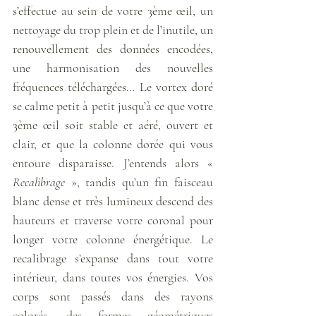
s’effectue au sein de votre 3ème œil, un 
nettoyage du trop plein et de l’inutile, un 
renouvellement des données encodées, 
une harmonisation des nouvelles 
fréquences téléchargées… Le vortex doré 
se calme petit à petit jusqu’à ce que votre 
3ème œil soit stable et aéré, ouvert et 
clair, et que la colonne dorée qui vous 
entoure disparaisse. J’entends alors « 
Recalibrage 
», tandis qu’un fin faisceau 
blanc dense et très lumineux descend des 
hauteurs et traverse votre coronal pour 
longer votre colonne énergétique. Le 
recalibrage s’expanse dans tout votre 
intérieur, dans toutes vos énergies. Vos 
corps sont passés dans des rayons 
colorés, des formes géométriques 