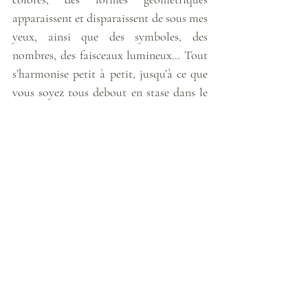
apparaissent et disparaissent de sous mes 
yeux, ainsi que des symboles, des 
nombres, des faisceaux lumineux… Tout 
s’harmonise petit à petit, jusqu’à ce que 
vous soyez tous debout en stase dans le 
cosmos coloré, rayonnant d’une énergie 
blanche scintillante aux vibrations 
élevées. Vous êtes toujours reliés à la 
Source via ce faisceau blanc traversant 
votre chakra coronal, ainsi qu’à la Terre 
Mère via votre cordon ombilical. 
L’ambiance est douce, apaisante et 
calme, comme dans un cocon 
nourrissant et sécurisant qui se laisse 
porter par le vent… Certains sont très 
sereins, ils montrent un léger sourire sur 