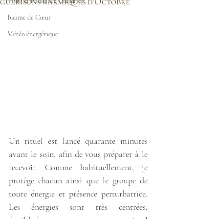
guérisons karmiques d'Octobre
Vivre sa Puissance Créatrice
Baume de Cœur
Météo énergétique
Un rituel est lancé quarante minutes 
avant le soin, afin de vous préparer à le 
recevoir. Comme habituellement, je 
protège chacun ainsi que le groupe de 
toute énergie et présence perturbatrice. 
Les énergies sont très centrées, 