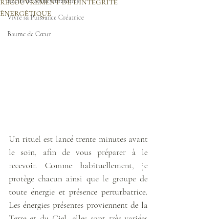
recouvrement de l'intégrité
Récits de Soins vibratoires
énergétique
Vivre sa Puissance Créatrice
Baume de Cœur
Un rituel est lancé trente minutes avant 
le soin, afin de vous préparer à le 
recevoir. Comme habituellement, je 
protège chacun ainsi que le groupe de 
toute énergie et présence perturbatrice. 
Les énergies présentes proviennent de la 
Terre et du Ciel, elles sont très variées 