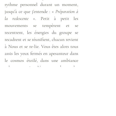
rythme personnel durant un moment, 
jusqu’à ce que j’entende : « 
Préparation à 
la redescente
 ». Petit à petit les 
mouvements se tempèrent et se 
recentrent, les énergies du groupe se 
recadrent et se réunifient, chacun revient 
à Nous et se re-lie. Vous êtes alors tous 
assis les yeux fermés en apesanteur dans 
le cosmos étoilé, dans une ambiance 
calme et sereine. Vous vous donnez les 
mains et c’est soudain une immense 
colonne de lumière blanche et 
scintillante qui apparaît autour de nous, 
dans laquelle votre groupe se met à 
descendre très doucement. Nous 
traversons le cosmos progressivement et 