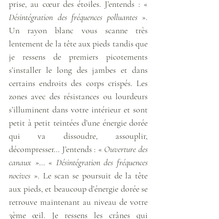
prise, au cœur des étoiles. J’entends : « 
Désintégration des fréquences polluantes
 ». 
Un rayon blanc vous scanne très 
lentement de la tête aux pieds tandis que 
je ressens de premiers picotements 
s’installer le long des jambes et dans 
certains endroits des corps crispés. Les 
zones avec des résistances ou lourdeurs 
s’illuminent dans votre intérieur et sont 
petit à petit teintées d’une énergie dorée 
qui va dissoudre, assouplir, 
décompresser… J’entends : « 
Ouverture des 
canaux
 »… « 
Désintégration des fréquences 
nocives
 ». Le scan se poursuit de la tête 
aux pieds, et beaucoup d’énergie dorée se 
retrouve maintenant au niveau de votre 
3ème œil. Je ressens les crânes qui 