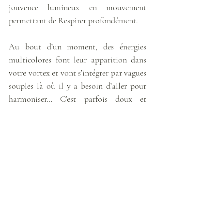
jouvence lumineux en mouvement 
permettant de Respirer profondément.
Au bout d’un moment, des énergies 
multicolores font leur apparition dans 
votre vortex et vont s’intégrer par vagues 
souples là où il y a besoin d’aller pour 
harmoniser… C’est parfois doux et 
souple, parfois pétillant et vivifiant, 
parfois Sage, profond et Grand. Puis, 
Mère Marie toujours au centre de votre 
cercle ouvre ensuite grand son Cœur, 
afin de vous envoyer dans le vôtre son 
énergie de Cœur dorée. Votre Chakra 
cœur s’illumine, se gorge de Lumière et 
rayonne cette chaleur qui prend en 
expansion jusqu’à vous plonger entiers 