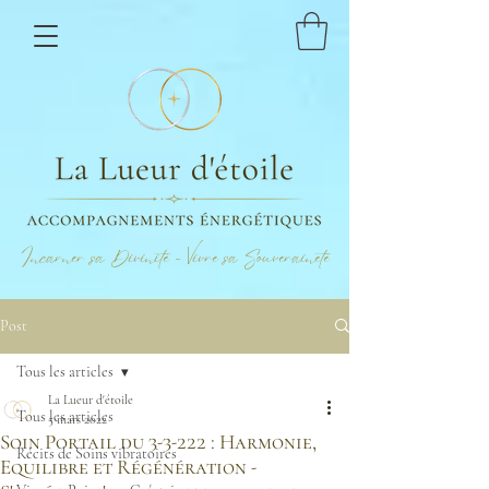
Incarner sa Divinité - Vivre sa Souveraineté
Post
Tous les articles
La Lueur d'étoile
Tous les articles
5 mars 2022
Soin Portail du 3-3-222 : Harmonie,
Récits de Soins vibratoires
Equilibre et Régénération -