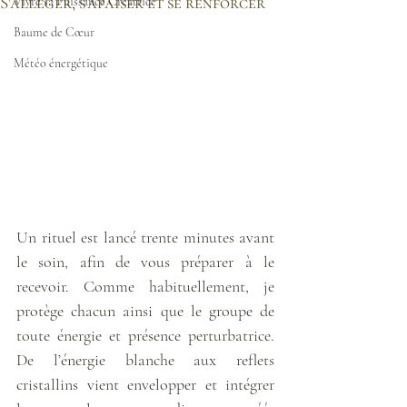
S'alléger, s'apaiser et se renforcer
Vivre sa Puissance Créatrice
Baume de Cœur
Météo énergétique
Un rituel est lancé trente minutes avant 
le soin, afin de vous préparer à le 
recevoir. Comme habituellement, je 
protège chacun ainsi que le groupe de 
toute énergie et présence perturbatrice. 
De l’énergie blanche aux reflets 
cristallins vient envelopper et intégrer 