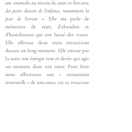
une anomalie au niveau du cœur en lien avec 
des peurs datant de l’enfance, notamment la 
peur de l’erreur
 ». Elle me parle de 
mémoires de rejet, d’abandon et 
d’humiliation qui ont laissé des traces. 
Elle effectue donc trois extractions 
durant un long moment. Elle envoie par 
la suite une énergie rose et dorée qui agit 
un moment dans ton cœur. Pour finir 
nous effectuons une « 
restauration 
structurelle
 » de ton cœur, car sa structure 
était détériorée. 
Amalia trouve ensuite « 
une anomalie pied 
droit, en lien avec sa marche dans le monde 
effrénée
 ». Elle rajoute : « 
Ses pas ne sont 
pas toujours alignés, je lui conseille de se 