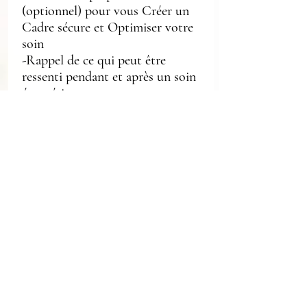
(optionnel) pour vous Créer un
Cadre sécure et Optimiser votre
soin
-Rappel de ce qui peut être
ressenti pendant et après un soin
énergétique
PARTIE 2 : SOIN COMPLET
PLÉIADIEN
-Présentation détaillée du soin
complet Pléiadien et de
l'organisation de l'Équipe
-Comment poser une Intention
personnalisée sans limiter son
soin
-Explications sur les durées et
fréquences possibles du soin
-Phrase de connexion au soin