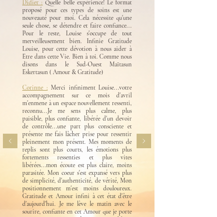
Didier :
Quelle belle expérience! Le format
proposé pour ces types de soins est une
nouveauté pour moi. Cela nécessite qu'une
seule chose, se détendre et faire confiance...
Pour le reste, Louise s'occupe de tout
merveilleusement bien. Infinie Gratitude
Louise, pour cette dévotion à nous aider à
Etre dans cette Vie. Bien à toi. Comme nous
disons dans le Sud-Ouest Maïtasun
Eskertasun ( Amour & Gratitude)
Corinne :
Merci infiniment Louise...votre
accompagnement sur ce mois d'avril
m'enmene à un espace nouvellement ressenti,
reconnu...Je me sens plus calme, plus
paisible, plus confiante, libérée d'un devoir
de contrôle...une part plus consciente et
présente me fais lâcher prise pour ressentir
pleinement mon présent. Mes moments de
replis sont plus courts, les émotions plus
fortements ressenties et plus vites
libérées...mon écoute est plus claire, moins
parasitée. Mon coeur s'est expansé vers plus
de simplicité, d'authenticité, de vérité, Mon
positionnement m'est moins douloureux.
Gratitude et Amour infini à cet état d'être
d'aujourd'hui. Je me lève le matin avec le
sourire, confiante en cet Amour que je porte