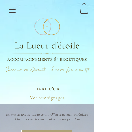
Incarner sa Divinité - Vivre sa Souveraineté
livre d'or
Vos témoignages
Je remercie tous les Cœurs ayant Offert leurs mots en Partage,
et tous ceux qui poursuivront ces mêmes jolis Dons.