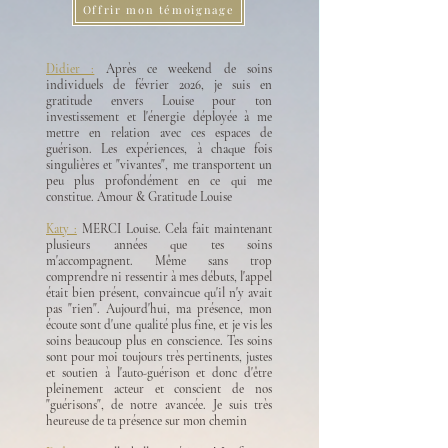
Offrir mon témoignage
Didier :
Après ce weekend de soins
individuels de février 2026, je suis en
gratitude envers Louise pour ton
investissement et l'énergie déployée à me
mettre en relation avec ces espaces de
guérison. Les expériences, à chaque fois
singulières et "vivantes", me transportent un
peu plus profondément en ce qui me
constitue. Amour & Gratitude Louise
Katy :
MERCI Louise. Cela fait maintenant
plusieurs années que tes soins
m'accompagnent. Même sans trop
comprendre ni ressentir à mes débuts, l'appel
était bien présent, convaincue qu'il n'y avait
pas "rien". Aujourd'hui, ma présence, mon
écoute sont d'une qualité plus fine, et je vis les
soins beaucoup plus en conscience. Tes soins
sont pour moi toujours très pertinents, justes
et soutien à l'auto-guérison et donc d'être
pleinement acteur et conscient de nos
"guérisons", de notre avancée. Je suis très
heureuse de ta présence sur mon chemin