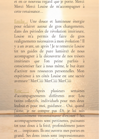
et en ce nouveau regard que je porte. Merci
Merci Merci Louise de m'accompagner à
cette renaissance...
Emilie :
Une douce et lumineuse énergie
pour éclairer autour de gros changements,
dans des périodes de révolution intérieure,
Louise m'a permis de faire de gros
realignements nécessaires à mon évolution ! Il
y a un avant, un après ! Je te remercie Louise
(et tes guides de pure lumière) de nous
accompagner à la découverte de nos trésors
intérieurs que l'on peine parfois à
conscientiser face à nous même, le but étant
d'activer nos ressources personnelles. Mon
expérience à tes côtés Louise est une sacrée
aventure ! MerCiii MerCiii MerCiii ️
Rose :
Après plusieurs semaines
d'accompagnements différents avec Lou
(soins collectifs, individuels pour mes deux
loulous et pour moi, guidance... Oui, quand
j'aime, je ne compte pas :D), je lui suis
infiiiiiniment reconnaissante d'exister ! Ses
accompagnements sont pertinents, puissants
(et tout doux à la fois), profondément justes
et ... inspirants. Ils ont ouverts mes portes en
grand. Ses dons innés sont impressionnants