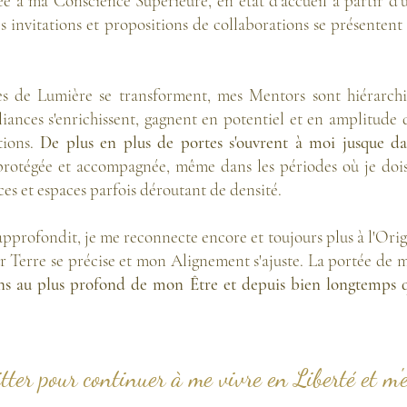
eliée à ma Conscience Supérieure, en état d'accueil à partir d
stes invitations et propositions de collaborations se présente
s de Lumière se transforment, mes Mentors sont hiérarchi
lliances s'enrichissent, gagnent en potentiel et en amplitude 
tions.
De plus en plus de portes s'ouvrent à moi jusque da
protégée et accompagnée, même dans les périodes où je doi
es et espaces parfois déroutant de densité.
pprofondit, je me reconnecte encore et toujours plus à l'Orig
r Terre se précise et mon Alignement s'ajuste. La portée de m
ens au plus profond de mon Être et depuis bien longtemps q
tter pour continuer à me vivre en Liberté et m'