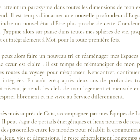
 atteint un paroxysme dans toutes les dimensions de mon exis
tend.
Il est temps d'incarner une nouvelle profondeur d'En
teindre un nouvel état d'Être plus proche de cette Grandeu
é.
J'appuie alors sur pause
dans toutes mes sphères de vie, ju
 et intégralement à Moi, pour la toute première fois.
peux alors faire un nouveau tri et réaménager mes Espaces 
e cœur est claire : il est temps de m'émanciper de mon pa
les routes du voyage
pour m'expanser, Rencontrer, continuer 
s intégrées.
En août 2024 après deux ans de profondes tra
 à niveau, je rends les clefs de mon logement et m'envole 
espirer librement et me vivre au Service différemment.
après mois auprès de Gaïa, accompagnée par mes É
quipes de Lu
.
Il peut s'agir de portails énergétiques et lieux nourris de res
r des passerelles entre les mondes pour rétablir la communicat
 lieux, vies et dimensions
. Je reste généralement longtemps s