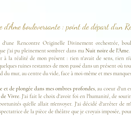
 d'Âme bouleversante : point de départ d'un Ré
te d'une Rencontre Originelle Divinement orchestrée, bo
 que j'ai pu pleinement sombrer dans ma
Nuit noire de l'Âme
.
 à la réalité de mon présent : rien n'avait de sens, rien n'ét
quelques ruines restantes de mon passé dans un présent où tout s
ied du mur, au centre du vide, face à moi-même et mes manque
ce et de plongée dans mes ombres profondes
, au coeur d'un e
é de Vivre
.
J'ai fait le choix d'avoir foi en l'humanité, de souri
rtunités qu'elle allait m'envoyer. J'ai décidé d'arrêter de m
 spectatrice de la pièce de théâtre que je croyais imposée, pou