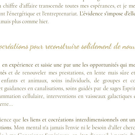
hiffre d'affaire transcende toutes mes espérances, et je me
t l'énergétique et l'entreprenariat.
L'évidence s'impose d'el
jamais plus comme hier.
créations pour reconstruire solidement de nouv
e en expérience et
saisie une par une les opportunités qui m
tés
et de renouveler mes prestations, en lente mais sûre et
 enfants et animaux, soins individuels, de groupes et col
t guidances en canalisations, soins guidés par de sages Esp
ammation cellulaire, interventions en vaisseaux galactiques et
erre...
cience que
les liens et cocréations interdimensionnels ont 
tions.
Mon mental n'a jamais l'envie ni le besoin d'aller che