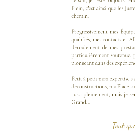
ce soit, je reste toujours r
Plein, c'est ainsi que les Ju
chemin.
Progressivement mes Équipe
qualifiés, mes contacts et A
déroulement de mes presta
particulièrement soutenue, 
plongeant dans des expérienc
Petit à petit
mon expertise s'a
déconstructions, ma Place su
aussi pleinement,
mais
je s
Grand...
Tout qui