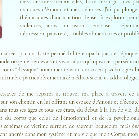
mes blessures mémorielles, faire ressurgir mes pe
manques d'Amour et mes défenses.
J'ai pu plong
thématiques d'incarnation denses à explorer
penda
violences, abus, intrusions, emprises, dépendan
dépression, pauvreté, troubles alimentaires et problè
ntensifiées par ma forte perméabilité empathique de l'époque
de où je ne percevais et vivais alors qu'injustices, persécution
rcours "classique" notamment via un cursus en psychologie clin
infirmière particulièrement axé médico-social et addictologie.
essayer de me réparer et trouver ma place à travers ce q
e sur son chemin en lui offrant un espace d'Amour
et d'écoute
s tous ses âges et tous ses états
, du début à la fin de vie, d
an du corps que celui de l'émotionnel et de la psychologie.
es schémas de victime surtout, de sauveur beaucoup, mais ég
llement ancrés dans mon système et ma vie que mon Corps, mon