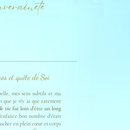
veraineté
os et quête de Soi
elle, mes sens subtils et ma
n que je n'y ai que rarement
de vie
fut loin d'être un long
l'enfance bon nombre d'états
oucher en plein c
œur
et corps