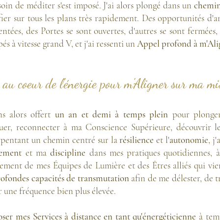
soin de méditer s'est imposé. J'ai alors plongé dans un
chemin
ier sur tous les plans très rapidement. Des opportunités d'
ntées, des Portes se sont ouvertes, d'autres se sont fermées, 
s à vitesse grand V, et j'ai ressenti un
Appel profond à m'Alig
au coeur de l'énergie pour m'Aligner sur ma mi
s alors offert
un an et demi à temps plein
pour plonger
quer, reconnecter à ma Conscience Supérieure, découvrir
rpentant un chemin centré sur la
résilience
et l'
autonomie
, j
ement
et ma
discipline
dans mes pratiques quotidiennes, 
ement de mes Équipes de Lumière et des Êtres alliés qui vi
ofondes capacités de transmutation
afin de me délester, de
r une fréquence bien plus élevée.
oser mes Services à distance en tant qu'énergéticienne
à temp