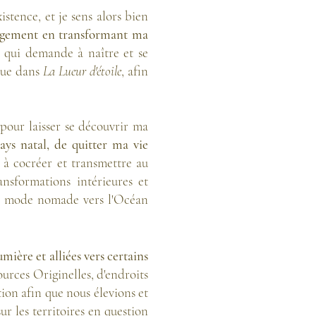
tence, et je sens alors bien
gagement en transformant ma
r qui demande à naître et se
sque dans
La Lueur d'étoile
, afin
pour laisser se découvrir ma
ys natal, de quitter ma vie
à cocréer et transmettre au
nsformations intérieures et
en mode nomade vers l'Océan
mière et alliées vers certains
sources Originelles, d'endroits
ion afin que nous élevions et
ur les territoires en question