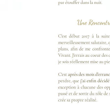
par
étouffer dans la nuit.
Une Rencontre
C'est début 2017 à la sui
merveilleusement salutaire,
plans, afin de me confronter
Vivant. J'errais au coeur des 
je sois réellement mise au p
C'est
après des mois d'erran
perdre, que
j'ai enfin décid
exception à chacune des oppo
passé et de sortir du rôle de
crée sa propre réalité.