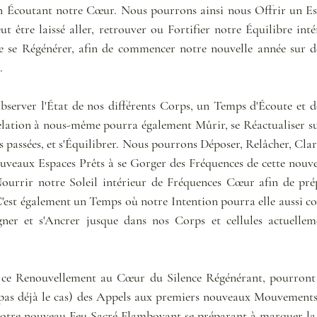
n Écoutant notre Cœur. Nous pourrons ainsi nous Offrir un Esp
ut être laissé aller, retrouver ou Fortifier notre Équilibre inté
e se Régénérer, afin de commencer notre nouvelle année sur de
.
server l'État de nos différents Corps, un Temps d'Écoute et de
elation à nous-même pourra également Mûrir, se Réactualiser suit
s passées, et s'Équilibrer. Nous pourrons Déposer, Relâcher, Clari
ouveaux Espaces Prêts à se Gorger des Fréquences de cette nouvel
Nourrir notre Soleil intérieur de Fréquences Cœur afin de pré
'est également un Temps où notre Intention pourra elle aussi con
igner et s'Ancrer jusque dans nos Corps et cellules actuellem
 ce Renouvellement au Cœur du Silence Régénérant, pourront s
 pas déjà le cas) des Appels aux premiers nouveaux Mouvements, s
notre nouveau Feu Sacré Flamboyant se préparant à marquer la