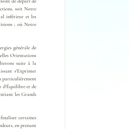
point de départ de 
tions, soit Notre 
 inférieur et les 
sions ; où Notre 
rgies générale de 
lles Orientations 
erons suite à la 
issant s'Exprimer 
 particulièrement 
d'Équilibre et de 
itiant les Grands 
naliser certaines 
ndeurs, en prenant 