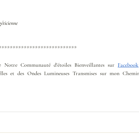
géticienne
****************************
e Notre Communauté d'étoiles Bienveillantes sur 
Facebook