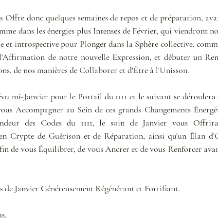
s Offre donc quelques semaines de repos et de préparation, ava
me dans les énergies plus Intenses de Février, qui viendront nou
e et introspective pour Plonger dans la Sphère collective, comme
 l'Affirmation de notre nouvelle Expression, et débuter un Re
s, de nos manières de Collaborer et d'Être à l'Unisson.
évu mi-Janvier pour le Portail du 1111 et le suivant se déroulera 
 vous Accompagner au Sein de ces grands Changements Énergéti
ondeur des Codes du 1111, le soin de Janvier vous Offrir
en Crypte de Guérison et de Réparation, ainsi qu'un Élan d'O
fin de vous Équilibrer, de vous Ancrer et de vous Renforcer avan
s de Janvier Généreusement Régénérant et Fortifiant.
s. 