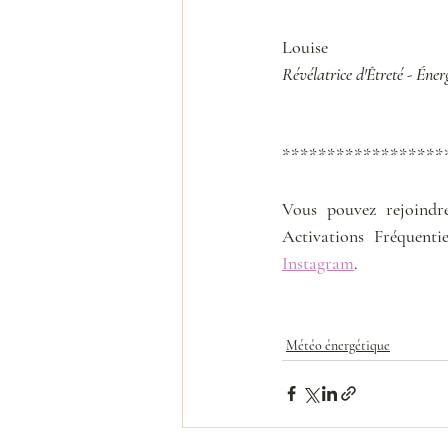
Louise
Révélatrice d'Êtreté - Éner
******************
Vous pouvez rejoindr
Instagram
. 
Météo énergétique