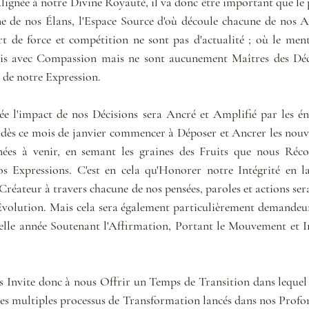
lignée à notre Divine Royauté, il va donc être important que le 
ne de nos Élans, l'Espace Source d'où découle chacune de nos Ac
de force et compétition ne sont pas d'actualité ; où le mental
lis avec Compassion mais ne sont aucunement Maîtres des Déci
e de notre Expression.
e l'impact de nos Décisions sera Ancré et Amplifié par les éne
dès ce mois de janvier commencer à Déposer et Ancrer les nouve
es à venir, en semant les graines des Fruits que nous Récolt
s Expressions. C'est en cela qu'Honorer notre Intégrité en la
éateur à travers chacune de nos pensées, paroles et actions sera
volution. Mais cela sera également particulièrement demandeur 
velle année Soutenant l'Affirmation, Portant le Mouvement et In
 Invite donc à nous Offrir un Temps de Transition dans lequel fi
 les multiples processus de Transformation lancés dans nos Profo