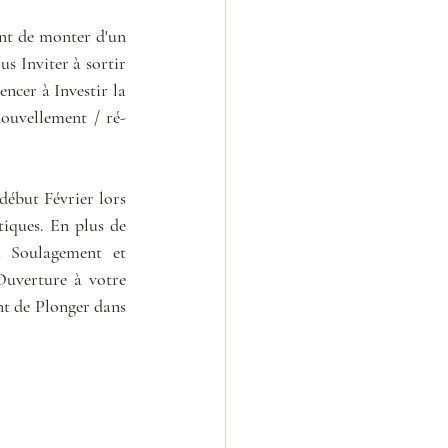
nt de monter d'un 
s Inviter à sortir 
ncer à Investir la 
nouvellement / ré-
début Février lors 
ques. En plus de 
a Soulagement et 
uverture à votre 
t de Plonger dans 