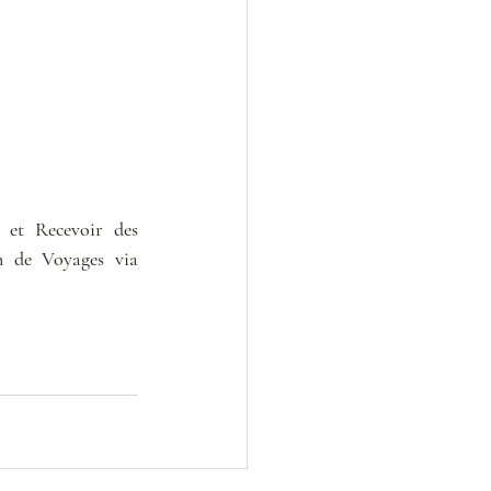
 et Recevoir des 
Activations Fréquentielles et des Ondes Lumineuses Transmises sur mon Chemin de Voyages via 