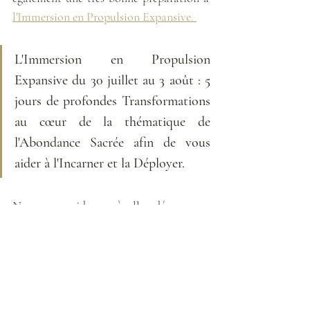
l'Immersion en Propulsion Expansive. 
L'Immersion en Propulsion 
Expansive du 30 juillet au 3 août : 5 
jours de profondes Transformations 
au cœur de la thématique de 
l'Abondance Sacrée afin de vous 
aider à l'Incarner et la Déployer. 
Nous vous aiderons à aller désamorcer 
en profondeur les freins et les limitations 
à l'Accueil et au déploiement de votre 
Abondance intérieure comme extérieure, 
nous Activerons et réintégrerons vos 
Potentiels Sacrés individuels (/propres à 