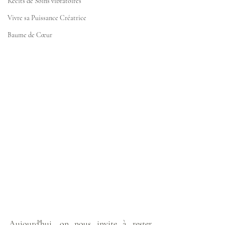
Récits de Soins vibratoires
Vivre sa Puissance Créatrice
Baume de Cœur
Aujourd'hui, on nous invite à rester 