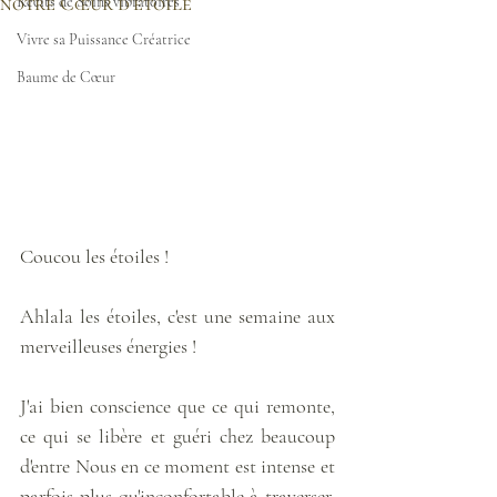
notre Cœur d'étoile
Récits de Soins vibratoires
Vivre sa Puissance Créatrice
Baume de Cœur
Coucou les étoiles !
Ahlala les étoiles, c'est une semaine aux 
merveilleuses énergies ! 
J'ai bien conscience que ce qui remonte, 
ce qui se libère et guéri chez beaucoup 
d'entre Nous en ce moment est intense et 
parfois plus qu'inconfortable à traverser, 