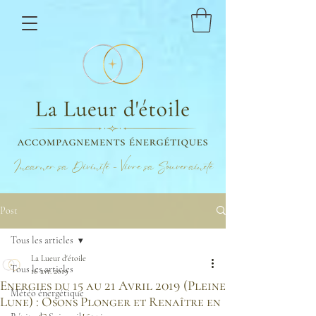
Incarner sa Divinité - Vivre sa Souveraineté
Post
Tous les articles
La Lueur d'étoile
Tous les articles
16 avr. 2019
Energies du 15 au 21 Avril 2019 (Pleine
Météo énergétique
Lune) : Osons Plonger et Renaître en