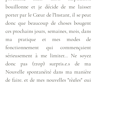
bouillonne et je décide de me laisser 
porter par le Cœur de l'Instant, il se peut 
donc que beaucoup de choses bougent 
ces prochains jours, semaines, mois, dans 
ma pratique et mes modes de 
fonctionnement qui commençaient 
sérieusement à me limiter… Ne soyez 
donc pas (trop) surpris.e.s de ma 
Nouvelle spontanéité dans ma manière 
de faire, et de mes nouvelles "règles" qui 
n'existeront justement plus :) (ainsi que 
de potentiels nouveaux partenariats avec 
de belles Lumières, aussi !)
A très vite les étoiles, je vous envoie 
Tout mon Amour et Vous remercie 